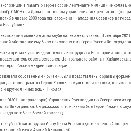
 экспозиции в память о Герое России лейтенанте милиции Николае Ви
сапёр ОМОН при Дальневосточном управлении внутренних дел (на тра
погиб в январе 2000 года при отражении нападения боевиков на город
й Республики.
экспозиции именно в этом клубе далеко не случайно. В сентябре 2021 
енной обстановке ему было присвоено имя Героя России Виноградова
иятии приняли участие действующие сотрудники Росгвардии, воспита
 представитель совета в
етеранов Центрального района г. Хабаровска, 
рат Героя России Андрей Виноградов.
» создавали собственными руками, были представлены образцы форме
риода, копия грамоты Герою России за мужество и героизм, проявлен
е и другие личные вещи Николая.
ира ОМОН (на транспорте) Управления Росгвардии по Хабаровскому к
ая Виноградова. Он рассказал о том, каким был Герой России в слу
, когда погиб его боевой товарищ.
о клуба «Отвага» вручил брату Героя России художественный портрет 
питанницей клуба Ариной Климшиной.