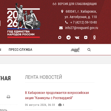
ВЕРСИЯ ДЛЯ СЛАБОВИДЯЩИХ
680041, г. Хабаровск,
ул. Автобусная, д. 110
И
+ 7 (4212) 59-10-80
info27@rosguard.gov.ru
Ы
ПРЕСС-СЛУЖБА
ЛЕНТА НОВОСТЕЙ
ТНАЯ
В Хабаровске продолжается всероссийская
акция "Каникулы с Росгвардией"
06 августа 2026, 06:33
4
ялось