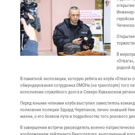
открытие
Инженер-
геройски 
Чеченско
Открытие 
торжеств
В меропр
«Отвага»,
родной б
В памятной экспозиции, которую ребята из клуба «Отвага
обмундирования сотрудника ОМОНа (на транспорте) того пе
исполнении служебного долга в Северо-Кавказском регион
Перед юными членами клуба выступил заместитель команд
полковник полиции Эдуард Черепанов, лично знавший Никол
жизни, о его боевом пути и подробностях того рокового дня
В завершении встречи руководитель военно-патриотическог
изображением лейтенанта Виноградова, выполненный вос