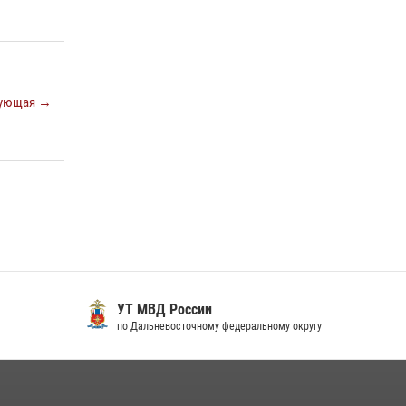
краю предоставляет гражданам
государственные услуги в сфере оборота
оружия, частной детективной и охранной
деятельности
17 июля 2026, 03:45
ующая →
108 лет со дня рождения легендарного
военачальника генерала армии Ивана
Кирилловича Яковлева
04 августа 2026, 23:41
УТ МВД России
по Дальневосточному федеральному округу