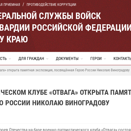
АЯ ПРИЕМНАЯ
ПРОТИВОДЕЙСТВИЕ КОРРУПЦИИ
ЕРАЛЬНОЙ СЛУЖБЫ ВОЙСК
ВАРДИИ РОССИЙСКОЙ ФЕДЕРАЦИ
У КРАЮ
СТЬ
ДЛЯ ГРАЖДАН
ДОКУМЕНТЫ
ГЕРОИ
КОНТАКТ
вага» открыта памятная экспозиция, посвящённая Герою России Николаю Виноградову
ЧЕСКОМ КЛУБЕ «ОТВАГА» ОТКРЫТА ПАМЯ
Ю РОССИИ НИКОЛАЮ ВИНОГРАДОВУ
роев Отечества на базе военно-патриотического клуба «Отвага» состо