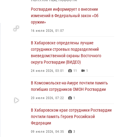
День образования тыловых подразделений
Росгвардия информирует о внесении
Росгвардии
изменений в Федеральный закон «Об
оружии»
01 августа 2026, 00:00
16 июля 2026, 01:07
В Управлении Росгвардии по Хабаровскому
краю состоялось информирование личного
В Хабаровске определены лучшие
состава по вопросам реализации
сотрудники строевых подразделений
избирательного права
вневедомственной охраны Восточного
округа Росгвардии (ВИДЕО)
31 июля 2026, 03:26
24 июля 2026, 03:01
11
1
В г. Советская Гавань сотрудники Росгвардии
оказали помощь женщине, потерявшей
В Комсомольске-на-Амуре почтили память
сознание во время массового мероприятия
погибших сотрудников ОМОН Росгвардии
29 июля 2026, 23:24
2
20 июля 2026, 07:22
1
В Хабаровске продолжается акция
В Хабаровском крае сотрудники Росгвардии
«Каникулы с Росгвардией»
почтили память Героев Российской
Федерации
29 июля 2026, 02:51
3
09 июля 2026, 04:35
3
За прошедшую неделю в Хабаровском крае