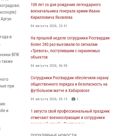
108 лет со дня рождения легендарного
ноградове.
военачальника генерала армии Ивана
нспорте)
Кирилловича Яковлева
 Аргун
04 августа 2026, 23:41
года в
На прошлой неделе сотрудники Росгвардии
.
более 280 раз выезжали по сигналам
«Тревога», поступившим с охраняемых
нники ВПК
объектов
а также
04 августа 2026, 06:00
Сотрудники Росгвардии обеспечили охрану
нного
общественного порядка и безопасность на
ные при
футбольном матче в Хабаровске
03 августа 2026, 03:13
1
раю
жбе и
1 августа свой профессиональный праздник
отмечают военнослужащие и сотрудники
дежурной службы Росгвардии
с
01 августа 2026, 01:28
ПОПУЛЯРНЫЕ НОВОСТИ