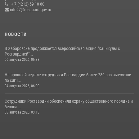
частной детективной и охранной деятельности
+ 7 (4212) 59-10-80
info27@rosguard.gov.ru
17 июля 2026, 03:45
НОВОСТИ
В Хабаровске продолжается всероссийская акция "Каникулы с
Росгвардией"...
06 августа 2026, 06:33
На прошлой неделе сотрудники Росгвардии более 280 раз выезжали
по сигн...
04 августа 2026, 06:00
Сотрудники Росгвардии обеспечили охрану общественного порядка и
безопа...
03 августа 2026, 03:13