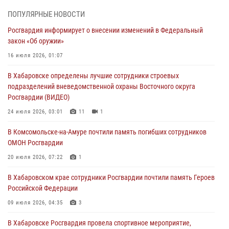
В Управлении Росгвардии по Хабаровскому краю состоялось
ПОПУЛЯРНЫЕ НОВОСТИ
информирование личного состава по вопросам реализации
Росгвардия информирует о внесении изменений в Федеральный
избирательного права
закон «Об оружии»
31 июля 2026, 03:26
16 июля 2026, 01:07
В г. Советская Гавань сотрудники Росгвардии оказали помощь
В Хабаровске определены лучшие сотрудники строевых
женщине, потерявшей сознание во время массового мероприятия
подразделений вневедомственной охраны Восточного округа
29 июля 2026, 23:24
2
Росгвардии (ВИДЕО)
В Хабаровске продолжается акция «Каникулы с Росгвардией»
24 июля 2026, 03:01
11
1
29 июля 2026, 02:51
3
В Комсомольске-на-Амуре почтили память погибших сотрудников
ОМОН Росгвардии
За прошедшую неделю в Хабаровском крае росгвардейцы провели
свыше 120 проверок условий хранения оружия
20 июля 2026, 07:22
1
28 июля 2026, 06:28
В Хабаровском крае сотрудники Росгвардии почтили память Героев
Российской Федерации
09 июля 2026, 04:35
3
В Хабаровске Росгвардия провела спортивное мероприятие,