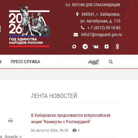
ВЕРСИЯ ДЛЯ СЛАБОВИДЯЩИХ
680041, г. Хабаровск,
ул. Автобусная, д. 110
И
+ 7 (4212) 59-10-80
info27@rosguard.gov.ru
Ы
ПРЕСС-СЛУЖБА
ЛЕНТА НОВОСТЕЙ
В Хабаровске продолжается всероссийская
акция "Каникулы с Росгвардией"
06 августа 2026, 06:33
4
в борьбе с