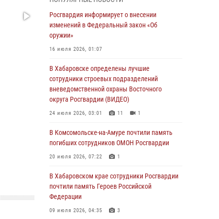
День образования тыловых подразделений
Росгвардия информирует о внесении
Росгвардии
изменений в Федеральный закон «Об
оружии»
01 августа 2026, 00:00
16 июля 2026, 01:07
В Управлении Росгвардии по Хабаровскому
краю состоялось информирование личного
В Хабаровске определены лучшие
состава по вопросам реализации
сотрудники строевых подразделений
избирательного права
вневедомственной охраны Восточного
округа Росгвардии (ВИДЕО)
31 июля 2026, 03:26
24 июля 2026, 03:01
11
1
В г. Советская Гавань сотрудники Росгвардии
оказали помощь женщине, потерявшей
В Комсомольске-на-Амуре почтили память
сознание во время массового мероприятия
погибших сотрудников ОМОН Росгвардии
29 июля 2026, 23:24
2
20 июля 2026, 07:22
1
В Хабаровске продолжается акция
В Хабаровском крае сотрудники Росгвардии
«Каникулы с Росгвардией»
почтили память Героев Российской
Федерации
29 июля 2026, 02:51
3
09 июля 2026, 04:35
3
За прошедшую неделю в Хабаровском крае