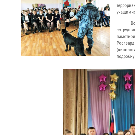
террориз
учащимис
В
сотрудни
памятной
Росгвард
(кинолог
подробну