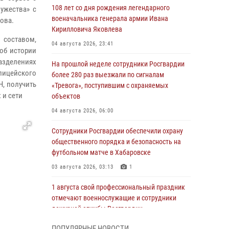
108 лет со дня рождения легендарного
ужества» с
военачальника генерала армии Ивана
ова.
Кирилловича Яковлева
 составом,
04 августа 2026, 23:41
об истории
разделениях
На прошлой неделе сотрудники Росгвардии
лицейского
более 280 раз выезжали по сигналам
Н, получить
«Тревога», поступившим с охраняемых
 и сети
объектов
04 августа 2026, 06:00
Сотрудники Росгвардии обеспечили охрану
общественного порядка и безопасность на
футбольном матче в Хабаровске
03 августа 2026, 03:13
1
1 августа свой профессиональный праздник
отмечают военнослужащие и сотрудники
дежурной службы Росгвардии
01 августа 2026, 01:28
ПОПУЛЯРНЫЕ НОВОСТИ