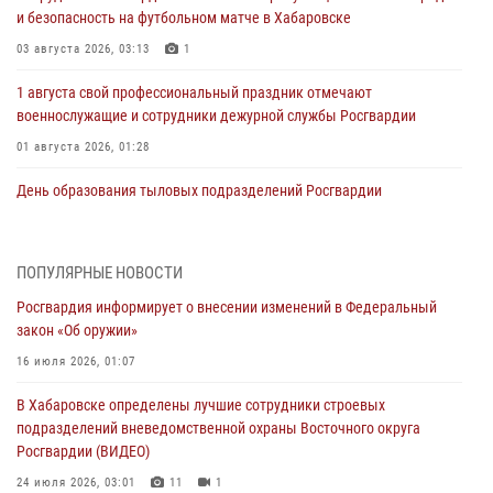
и безопасность на футбольном матче в Хабаровске
03 августа 2026, 03:13
1
1 августа свой профессиональный праздник отмечают
военнослужащие и сотрудники дежурной службы Росгвардии
01 августа 2026, 01:28
День образования тыловых подразделений Росгвардии
01 августа 2026, 00:00
В Управлении Росгвардии по Хабаровскому краю состоялось
ПОПУЛЯРНЫЕ НОВОСТИ
информирование личного состава по вопросам реализации
Росгвардия информирует о внесении изменений в Федеральный
избирательного права
закон «Об оружии»
31 июля 2026, 03:26
16 июля 2026, 01:07
В г. Советская Гавань сотрудники Росгвардии оказали помощь
В Хабаровске определены лучшие сотрудники строевых
женщине, потерявшей сознание во время массового мероприятия
подразделений вневедомственной охраны Восточного округа
29 июля 2026, 23:24
2
Росгвардии (ВИДЕО)
В Хабаровске продолжается акция «Каникулы с Росгвардией»
24 июля 2026, 03:01
11
1