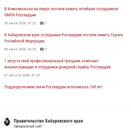
29 июля 2026, 02:51
3
В Комсомольске-на-Амуре почтили память погибших сотрудников
ОМОН Росгвардии
За прошедшую неделю в Хабаровском крае росгвардейцы провели
свыше 120 проверок условий хранения оружия
20 июля 2026, 07:22
1
28 июля 2026, 06:28
В Хабаровском крае сотрудники Росгвардии почтили память Героев
Российской Федерации
09 июля 2026, 04:35
3
1 августа свой профессиональный праздник отмечают
военнослужащие и сотрудники дежурной службы Росгвардии
01 августа 2026, 01:28
Подразделениям связи Росгвардии исполнилось 108 лет
15 июля 2026, 00:27
Мероприятия всероссийской акции «Каникулы с Росгвардией»
продолжаются на Дальнем Востоке
Правительство Хабаровского края
13 июля 2026, 00:31
Официальный сайт