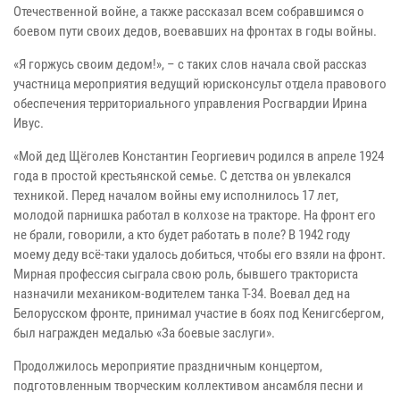
Отечественной войне, а также рассказал всем собравшимся о
боевом пути своих дедов, воевавших на фронтах в годы войны.
«Я горжусь своим дедом!», – с таких слов начала свой рассказ
участница мероприятия ведущий юрисконсульт отдела правового
обеспечения территориального управления Росгвардии Ирина
Ивус.
«Мой дед Щёголев Константин Георгиевич родился в апреле 1924
года в простой крестьянской семье. С детства он увлекался
техникой. Перед началом войны ему исполнилось 17 лет,
молодой парнишка работал в колхозе на тракторе. На фронт его
не брали, говорили, а кто будет работать в поле? В 1942 году
моему деду всё-таки удалось добиться, чтобы его взяли на фронт.
Мирная профессия сыграла свою роль, бывшего тракториста
назначили механиком-водителем танка Т-34. Воевал дед на
Белорусском фронте, принимал участие в боях под Кенигсбергом,
был награжден медалью «За боевые заслуги».
Продолжилось мероприятие праздничным концертом,
подготовленным творческим коллективом ансамбля песни и