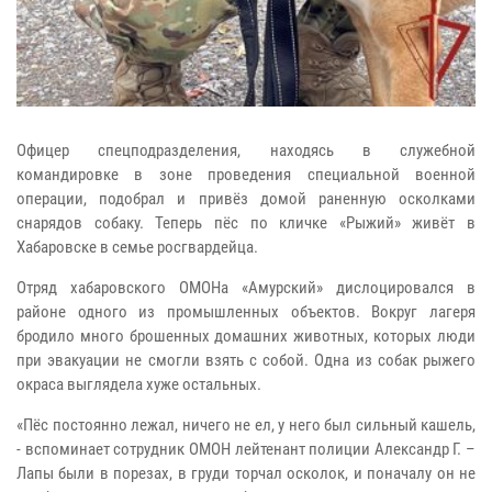
Офицер спецподразделения, находясь в служебной
командировке в зоне проведения специальной военной
операции, подобрал и привёз домой раненную осколками
снарядов собаку. Теперь пёс по кличке «Рыжий» живёт в
Хабаровске в семье росгвардейца.
Отряд хабаровского ОМОНа «Амурский» дислоцировался в
районе одного из промышленных объектов. Вокруг лагеря
бродило много брошенных домашних животных, которых люди
при эвакуации не смогли взять с собой. Одна из собак рыжего
окраса выглядела хуже остальных.
«Пёс постоянно лежал, ничего не ел, у него был сильный кашель,
- вспоминает сотрудник ОМОН лейтенант полиции Александр Г. –
Лапы были в порезах, в груди торчал осколок, и поначалу он не