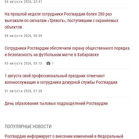
04 августа 2026, 23:41
На прошлой неделе сотрудники Росгвардии более 280 раз
выезжали по сигналам «Тревога», поступившим с охраняемых
объектов
04 августа 2026, 06:00
Сотрудники Росгвардии обеспечили охрану общественного порядка
и безопасность на футбольном матче в Хабаровске
03 августа 2026, 03:13
1
1 августа свой профессиональный праздник отмечают
военнослужащие и сотрудники дежурной службы Росгвардии
01 августа 2026, 01:28
День образования тыловых подразделений Росгвардии
01 августа 2026, 00:00
В Управлении Росгвардии по Хабаровскому краю состоялось
ПОПУЛЯРНЫЕ НОВОСТИ
информирование личного состава по вопросам реализации
Росгвардия информирует о внесении изменений в Федеральный
избирательного права