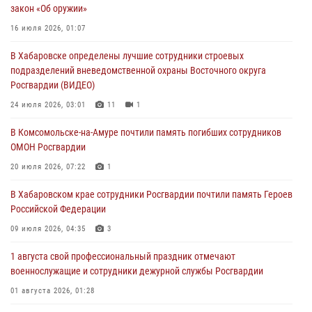
закон «Об оружии»
31 июля 2026, 03:26
16 июля 2026, 01:07
В г. Советская Гавань сотрудники Росгвардии оказали помощь
В Хабаровске определены лучшие сотрудники строевых
женщине, потерявшей сознание во время массового мероприятия
подразделений вневедомственной охраны Восточного округа
29 июля 2026, 23:24
2
Росгвардии (ВИДЕО)
В Хабаровске продолжается акция «Каникулы с Росгвардией»
24 июля 2026, 03:01
11
1
29 июля 2026, 02:51
3
В Комсомольске-на-Амуре почтили память погибших сотрудников
ОМОН Росгвардии
За прошедшую неделю в Хабаровском крае росгвардейцы провели
свыше 120 проверок условий хранения оружия
20 июля 2026, 07:22
1
28 июля 2026, 06:28
В Хабаровском крае сотрудники Росгвардии почтили память Героев
Российской Федерации
09 июля 2026, 04:35
3
1 августа свой профессиональный праздник отмечают
военнослужащие и сотрудники дежурной службы Росгвардии
01 августа 2026, 01:28