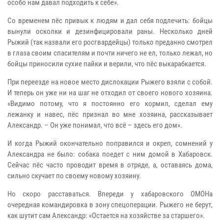
особо нам давал подходить к себе».
Со временем пёс привык к людям и дал себя подлечить: бойцы
вынули осколки и дезинфицировали раны. Несколько дней
Рыжий (так назвали его росгвардейцы) только преданно смотрел
в глаза своим спасителям и почти ничего не ел, только лежал, но
бойцы приносили сухие пайки и верили, что пёс выкарабкается.
При переезде на новое место дислокации Рыжего взяли с собой.
И теперь он уже ни на шаг не отходил от своего нового хозяина.
«Видимо потому, что я постоянно его кормил, сделал ему
лежанку и навес, пёс признал во мне хозяина, рассказывает
Александр. – Он уже понимал, что всё – здесь его дом».
И когда Рыжий окончательно поправился и окреп, сомнений у
Александра не было: собака поедет с ним домой в Хабаровск.
Сейчас пёс часто проводит время в отряде, а, оставаясь дома,
сильно скучает по своему новому хозяину.
Но скоро расставаться. Впереди у хабаровского ОМОНа
очередная командировка в зону спецоперации. Рыжего не берут,
как шутит сам Александр: «Остается на хозяйстве за старшего».