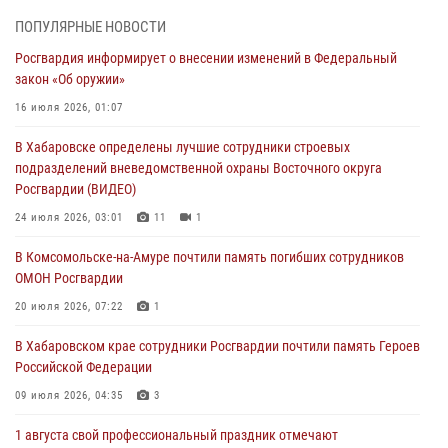
В Управлении Росгвардии по Хабаровскому краю состоялось
ПОПУЛЯРНЫЕ НОВОСТИ
информирование личного состава по вопросам реализации
Росгвардия информирует о внесении изменений в Федеральный
избирательного права
закон «Об оружии»
31 июля 2026, 03:26
16 июля 2026, 01:07
В г. Советская Гавань сотрудники Росгвардии оказали помощь
В Хабаровске определены лучшие сотрудники строевых
женщине, потерявшей сознание во время массового мероприятия
подразделений вневедомственной охраны Восточного округа
29 июля 2026, 23:24
2
Росгвардии (ВИДЕО)
В Хабаровске продолжается акция «Каникулы с Росгвардией»
24 июля 2026, 03:01
11
1
29 июля 2026, 02:51
3
В Комсомольске-на-Амуре почтили память погибших сотрудников
ОМОН Росгвардии
За прошедшую неделю в Хабаровском крае росгвардейцы провели
свыше 120 проверок условий хранения оружия
20 июля 2026, 07:22
1
28 июля 2026, 06:28
В Хабаровском крае сотрудники Росгвардии почтили память Героев
Российской Федерации
09 июля 2026, 04:35
3
1 августа свой профессиональный праздник отмечают