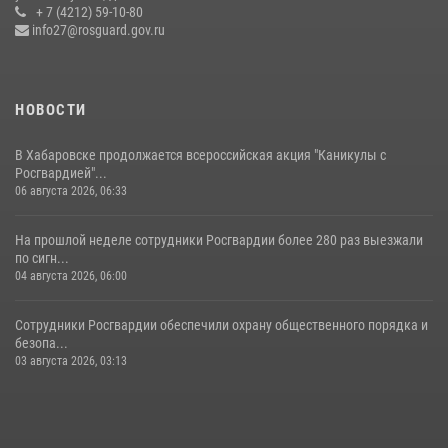
армии Ивана Кирилловича Яковлева
+ 7 (4212) 59-10-80
info27@rosguard.gov.ru
04 августа 2026, 23:41
НОВОСТИ
В Хабаровске продолжается всероссийская акция "Каникулы с
Росгвардией"...
06 августа 2026, 06:33
На прошлой неделе сотрудники Росгвардии более 280 раз выезжали
по сигн...
04 августа 2026, 06:00
Сотрудники Росгвардии обеспечили охрану общественного порядка и
безопа...
03 августа 2026, 03:13