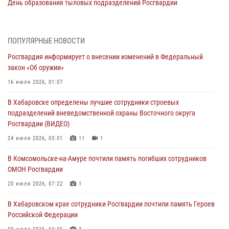
День образования тыловых подразделений Росгвардии
01 августа 2026, 00:00
В Управлении Росгвардии по Хабаровскому краю состоялось
ПОПУЛЯРНЫЕ НОВОСТИ
информирование личного состава по вопросам реализации
Росгвардия информирует о внесении изменений в Федеральный
избирательного права
закон «Об оружии»
31 июля 2026, 03:26
16 июля 2026, 01:07
В г. Советская Гавань сотрудники Росгвардии оказали помощь
В Хабаровске определены лучшие сотрудники строевых
женщине, потерявшей сознание во время массового мероприятия
подразделений вневедомственной охраны Восточного округа
29 июля 2026, 23:24
2
Росгвардии (ВИДЕО)
В Хабаровске продолжается акция «Каникулы с Росгвардией»
24 июля 2026, 03:01
11
1
29 июля 2026, 02:51
3
В Комсомольске-на-Амуре почтили память погибших сотрудников
ОМОН Росгвардии
За прошедшую неделю в Хабаровском крае росгвардейцы провели
свыше 120 проверок условий хранения оружия
20 июля 2026, 07:22
1
28 июля 2026, 06:28
В Хабаровском крае сотрудники Росгвардии почтили память Героев
Российской Федерации