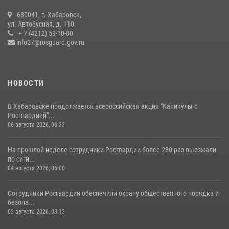
Управление Росгвардии по Хабаровскому краю предоставляет
680041, г. Хабаровск,
гражданам государственные услуги в сфере оборота оружия,
ул. Автобусная, д. 110
частной детективной и охранной деятельности
+ 7 (4212) 59-10-80
info27@rosguard.gov.ru
17 июля 2026, 03:45
НОВОСТИ
В Хабаровске продолжается всероссийская акция "Каникулы с
Росгвардией"...
06 августа 2026, 06:33
На прошлой неделе сотрудники Росгвардии более 280 раз выезжали
по сигн...
04 августа 2026, 06:00
Сотрудники Росгвардии обеспечили охрану общественного порядка и
безопа...
03 августа 2026, 03:13