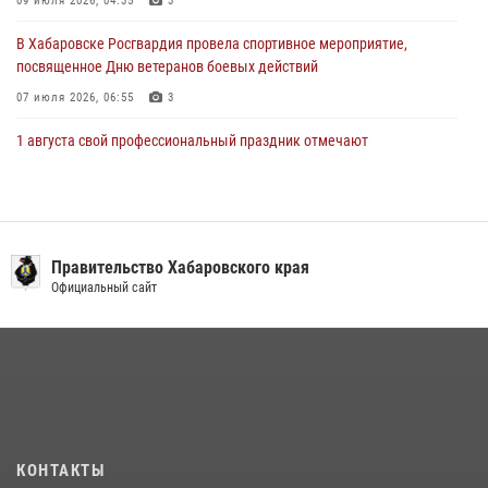
09 июля 2026, 04:35
3
В Хабаровске Росгвардия провела спортивное мероприятие,
посвященное Дню ветеранов боевых действий
07 июля 2026, 06:55
3
1 августа свой профессиональный праздник отмечают
военнослужащие и сотрудники дежурной службы Росгвардии
01 августа 2026, 01:28
Подразделениям связи Росгвардии исполнилось 108 лет
Правительство Хабаровского края
15 июля 2026, 00:27
Официальный сайт
Мероприятия всероссийской акции «Каникулы с Росгвардией»
продолжаются на Дальнем Востоке
13 июля 2026, 00:31
В Хабаровске при силовой поддержке спецназа Росгвардии
ликвидирована плантация культивируемой конопли
15 июля 2026, 05:05
КОНТАКТЫ