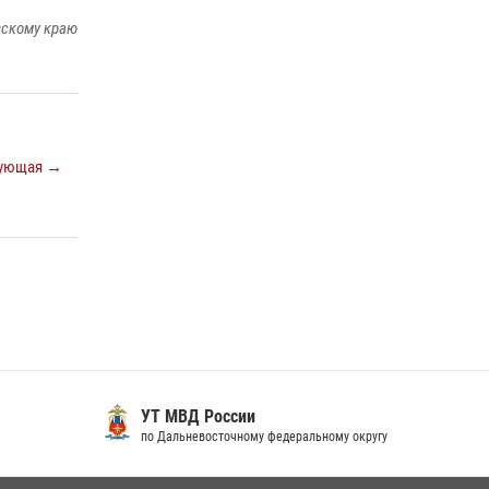
вскому краю
ующая →
УТ МВД России
по Дальневосточному федеральному округу