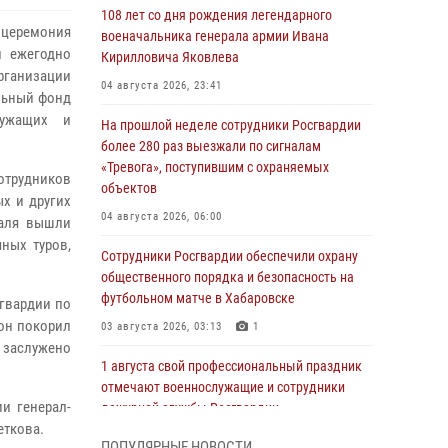
108 лет со дня рождения легендарного
 церемония
военачальника генерала армии Ивана
й ежегодно
Кирилловича Яковлева
рганизации
04 августа 2026, 23:41
льный фонд
лужащих и
На прошлой неделе сотрудники Росгвардии
более 280 раз выезжали по сигналам
«Тревога», поступившим с охраняемых
отрудников
объектов
ых и других
04 августа 2026, 06:00
валя вышли
ных туров,
Сотрудники Росгвардии обеспечили охрану
общественного порядка и безопасность на
футбольном матче в Хабаровске
гвардии по
 он покорил
03 августа 2026, 03:13
1
 заслужено
1 августа свой профессиональный праздник
отмечают военнослужащие и сотрудники
и генерал-
дежурной службы Росгвардии
еткова.
01 августа 2026, 01:28
ПОПУЛЯРНЫЕ НОВОСТИ