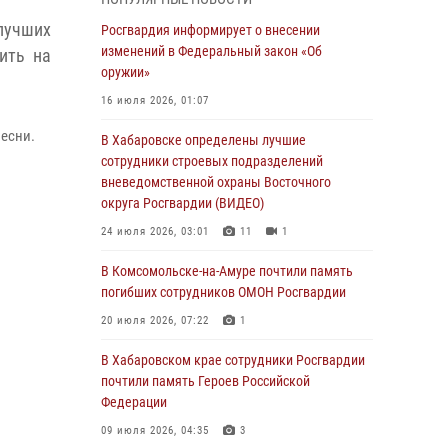
 лучших
День образования тыловых подразделений
Росгвардия информирует о внесении
Росгвардии
изменений в Федеральный закон «Об
ить на
оружии»
01 августа 2026, 00:00
16 июля 2026, 01:07
В Управлении Росгвардии по Хабаровскому
песни.
краю состоялось информирование личного
В Хабаровске определены лучшие
состава по вопросам реализации
сотрудники строевых подразделений
избирательного права
вневедомственной охраны Восточного
округа Росгвардии (ВИДЕО)
31 июля 2026, 03:26
24 июля 2026, 03:01
11
1
В г. Советская Гавань сотрудники Росгвардии
оказали помощь женщине, потерявшей
В Комсомольске-на-Амуре почтили память
сознание во время массового мероприятия
погибших сотрудников ОМОН Росгвардии
29 июля 2026, 23:24
2
20 июля 2026, 07:22
1
В Хабаровске продолжается акция
В Хабаровском крае сотрудники Росгвардии
«Каникулы с Росгвардией»
почтили память Героев Российской
Федерации
29 июля 2026, 02:51
3
09 июля 2026, 04:35
3
За прошедшую неделю в Хабаровском крае