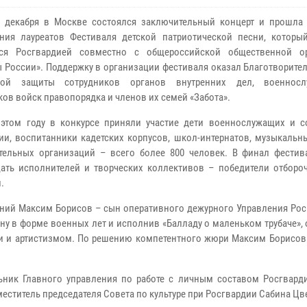
0 декабря в Москве состоялся заключительный концерт и прошла
ния лауреатов Фестиваля детской патриотической песни, которы
тся Росгвардией совместно с общероссийской общественной о
 России». Поддержку в организации фестиваля оказал Благотворите
ной защиты сотрудников органов внутренних дел, военнос
ков войск правопорядка и членов их семей «Забота».
 этом году в конкурсе приняли участие дети военнослужащих и с
ии, воспитанники кадетских корпусов, школ-интернатов, музыкальн
тельных организаций – всего более 800 человек. В финал фести
ать исполнителей и творческих коллективов – победители отбороч
.
етний Максим Борисов – сын оперативного дежурного Управления Рос
ну в форме военных лет и исполнив «Балладу о маленьком трубаче»,
и и артистизмом. По решению компетентного жюри Максим Борисов
ьник Главного управления по работе с личным составом Росгварди
меститель председателя Совета по культуре при Росгвардии Сабина Цв