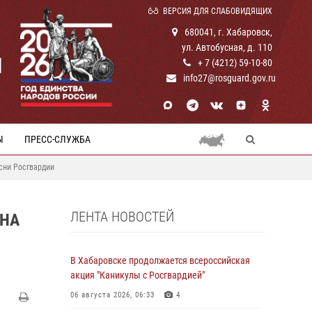
ВЕРСИЯ ДЛЯ СЛАБОВИДЯЩИХ
680041, г. Хабаровск,
ул. Автобусная, д. 110
И
+ 7 (4212) 59-10-80
info27@rosguard.gov.ru
Ы
ПРЕСС-СЛУЖБА
сни Росгвардии
ЛЕНТА НОВОСТЕЙ
 НА
В Хабаровске продолжается всероссийская
акция "Каникулы с Росгвардией"
06 августа 2026, 06:33
4