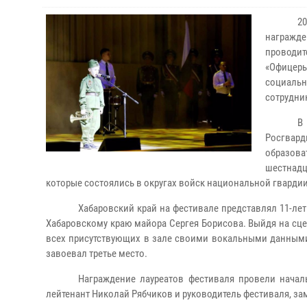
2
награжде
проводи
«Офицеры
социаль
сотрудни
В
Росгвард
образова
шестнадц
которые состоялись в округах войск национальной гвардии
Хабаровский край на фестивале представлял 11-л
Хабаровскому краю майора Сергея Борисова. Выйдя на сце
всех присутствующих в зале своими вокальными данным
завоевал третье место.
Награждение лауреатов фестиваля провели начал
лейтенант Николай Рябчиков и руководитель фестиваля, за