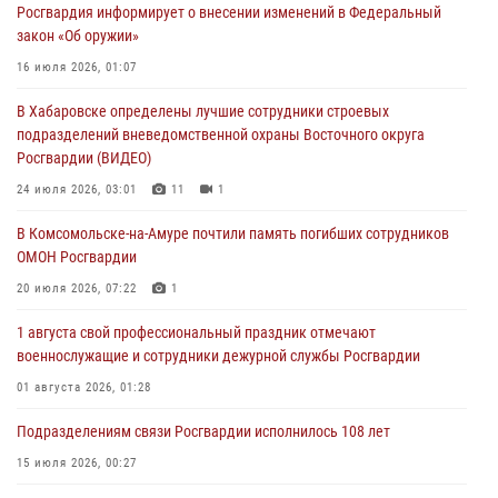
Росгвардия информирует о внесении изменений в Федеральный
избирательного права
закон «Об оружии»
31 июля 2026, 03:26
16 июля 2026, 01:07
В г. Советская Гавань сотрудники Росгвардии оказали помощь
В Хабаровске определены лучшие сотрудники строевых
женщине, потерявшей сознание во время массового мероприятия
подразделений вневедомственной охраны Восточного округа
29 июля 2026, 23:24
2
Росгвардии (ВИДЕО)
В Хабаровске продолжается акция «Каникулы с Росгвардией»
24 июля 2026, 03:01
11
1
29 июля 2026, 02:51
3
В Комсомольске-на-Амуре почтили память погибших сотрудников
ОМОН Росгвардии
За прошедшую неделю в Хабаровском крае росгвардейцы провели
свыше 120 проверок условий хранения оружия
20 июля 2026, 07:22
1
28 июля 2026, 06:28
1 августа свой профессиональный праздник отмечают
военнослужащие и сотрудники дежурной службы Росгвардии
01 августа 2026, 01:28
Подразделениям связи Росгвардии исполнилось 108 лет
15 июля 2026, 00:27