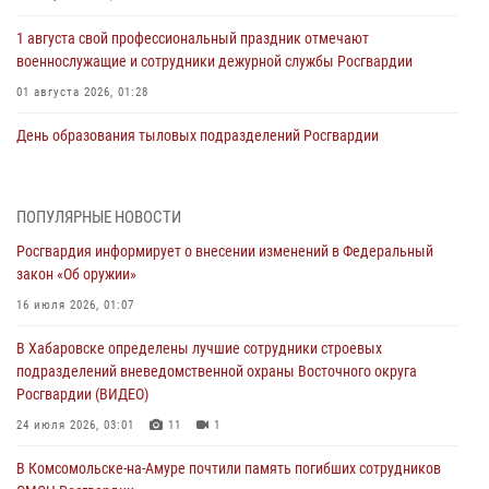
1 августа свой профессиональный праздник отмечают
военнослужащие и сотрудники дежурной службы Росгвардии
01 августа 2026, 01:28
День образования тыловых подразделений Росгвардии
01 августа 2026, 00:00
В Управлении Росгвардии по Хабаровскому краю состоялось
ПОПУЛЯРНЫЕ НОВОСТИ
информирование личного состава по вопросам реализации
Росгвардия информирует о внесении изменений в Федеральный
избирательного права
закон «Об оружии»
31 июля 2026, 03:26
16 июля 2026, 01:07
В г. Советская Гавань сотрудники Росгвардии оказали помощь
В Хабаровске определены лучшие сотрудники строевых
женщине, потерявшей сознание во время массового мероприятия
подразделений вневедомственной охраны Восточного округа
29 июля 2026, 23:24
2
Росгвардии (ВИДЕО)
В Хабаровске продолжается акция «Каникулы с Росгвардией»
24 июля 2026, 03:01
11
1
29 июля 2026, 02:51
3
В Комсомольске-на-Амуре почтили память погибших сотрудников