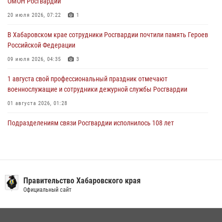
ОМОН Росгвардии
За прошедшую неделю в Хабаровском крае росгвардейцы провели
свыше 120 проверок условий хранения оружия
20 июля 2026, 07:22
1
28 июля 2026, 06:28
В Хабаровском крае сотрудники Росгвардии почтили память Героев
Российской Федерации
09 июля 2026, 04:35
3
1 августа свой профессиональный праздник отмечают
военнослужащие и сотрудники дежурной службы Росгвардии
01 августа 2026, 01:28
Подразделениям связи Росгвардии исполнилось 108 лет
15 июля 2026, 00:27
Мероприятия всероссийской акции «Каникулы с Росгвардией»
продолжаются на Дальнем Востоке
Правительство Хабаровского края
13 июля 2026, 00:31
Официальный сайт
В Хабаровске при силовой поддержке спецназа Росгвардии
ликвидирована плантация культивируемой конопли