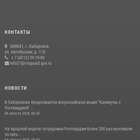
15 июля 2026, 05:05
Управление Росгвардии по Хабаровскому краю предоставляет
гражданам государственные услуги в сфере оборота оружия,
частной детективной и охранной деятельности
КОНТАКТЫ
17 июля 2026, 03:45
680041, г. Хабаровск,
108 лет со дня рождения легендарного военачальника генерала
ул. Автобусная, д. 110
армии Ивана Кирилловича Яковлева
+ 7 (4212) 59-10-80
info27@rosguard.gov.ru
04 августа 2026, 23:41
НОВОСТИ
В Хабаровске продолжается всероссийская акция "Каникулы с
Росгвардией"...
06 августа 2026, 06:33
На прошлой неделе сотрудники Росгвардии более 280 раз выезжали
по сигн...