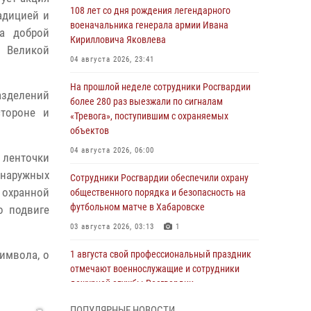
108 лет со дня рождения легендарного
адицией и
военачальника генерала армии Ивана
а доброй
Кирилловича Яковлева
 Великой
04 августа 2026, 23:41
На прошлой неделе сотрудники Росгвардии
зделений
более 280 раз выезжали по сигналам
стороне и
«Тревога», поступившим с охраняемых
объектов
04 августа 2026, 06:00
 ленточки
 наружных
Сотрудники Росгвардии обеспечили охрану
 охранной
общественного порядка и безопасность на
футбольном матче в Хабаровске
о подвиге
03 августа 2026, 03:13
1
имвола, о
1 августа свой профессиональный праздник
отмечают военнослужащие и сотрудники
дежурной службы Росгвардии
01 августа 2026, 01:28
ПОПУЛЯРНЫЕ НОВОСТИ