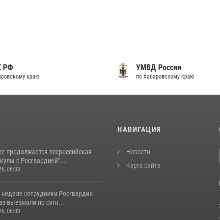
К РФ
УМВД России
аровскому краю
по Хабаровскому краю
И
НАВИГАЦИЯ
ке продолжается всероссийская
Новости
кулы с Росгвардией"...
Карта сайта
26, 06:33
 неделе сотрудники Росгвардии
аз выезжали по сигн...
26, 06:00