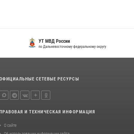
«Каникулы с Росгвардией» продолжаются на
Дальнем Востоке
13 июля 2026, 00:31
Управление Росгвардии по Хабаровскому
краю предоставляет гражданам
УТ МВД России
государственные услуги в сфере оборота
по Дальневосточному федеральному округу
оружия, частной детективной и охранной
деятельности
17 июля 2026, 03:45
ОФИЦИАЛЬНЫЕ СЕТЕВЫЕ РЕСУРСЫ
ПРАВОВАЯ И ТЕХНИЧЕСКАЯ ИНФОРМАЦИЯ
О сайте
Об использовании информации сайта