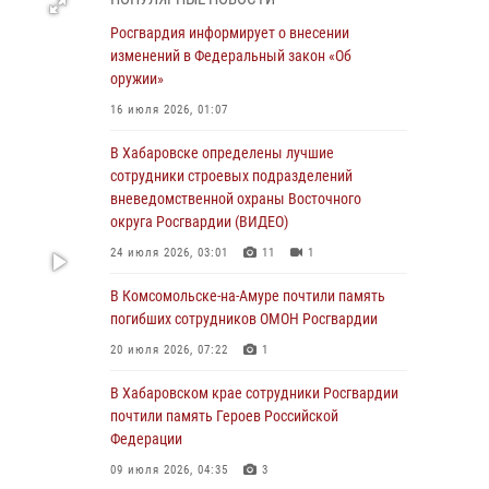
День образования тыловых подразделений
Росгвардия информирует о внесении
Росгвардии
изменений в Федеральный закон «Об
оружии»
01 августа 2026, 00:00
16 июля 2026, 01:07
В Управлении Росгвардии по Хабаровскому
краю состоялось информирование личного
В Хабаровске определены лучшие
состава по вопросам реализации
сотрудники строевых подразделений
избирательного права
вневедомственной охраны Восточного
округа Росгвардии (ВИДЕО)
31 июля 2026, 03:26
24 июля 2026, 03:01
11
1
В г. Советская Гавань сотрудники Росгвардии
оказали помощь женщине, потерявшей
В Комсомольске-на-Амуре почтили память
сознание во время массового мероприятия
погибших сотрудников ОМОН Росгвардии
29 июля 2026, 23:24
2
20 июля 2026, 07:22
1
В Хабаровске продолжается акция
В Хабаровском крае сотрудники Росгвардии
«Каникулы с Росгвардией»
почтили память Героев Российской
Федерации
29 июля 2026, 02:51
3
09 июля 2026, 04:35
3
За прошедшую неделю в Хабаровском крае