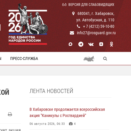
ВЕРСИЯ ДЛЯ СЛАБОВИДЯЩИХ
680041, г. Хабаровск,
ул. Автобусная, д. 110
И
+ 7 (4212) 59-10-80
info27@rosguard.gov.ru
Ы
ПРЕСС-СЛУЖБА
ЛЕНТА НОВОСТЕЙ
КОЙ
В Хабаровске продолжается всероссийская
акция "Каникулы с Росгвардией"
06 августа 2026, 06:33
4
тует акция