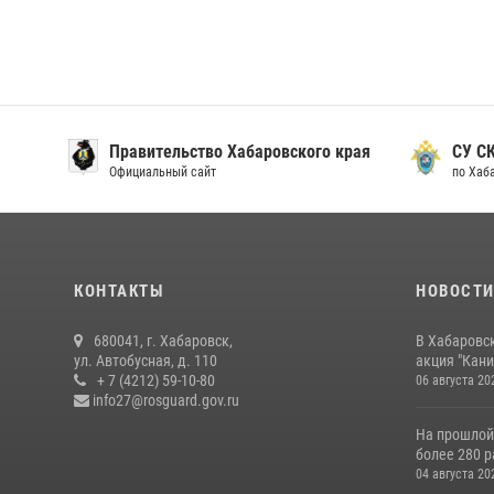
Правительство Хабаровского края
СУ С
Официальный сайт
по Хаб
КОНТАКТЫ
НОВОСТ
680041, г. Хабаровск,
В Хабаровс
ул. Автобусная, д. 110
акция "Кани
+ 7 (4212) 59-10-80
06 августа 20
info27@rosguard.gov.ru
На прошлой
более 280 р
04 августа 20