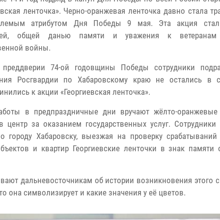
евская ленточка». Черно-оранжевая ленточка давно стала тр
млемым атрибутом Дня Победы 9 мая. Эта акция стал
ией, общей данью памяти и уважения к ветеранам
венной войны.
 преддверии 74-ой годовщины Победы сотрудники подра
ения Росгвардии по Хабаровскому краю не остались в 
инились к акции «Георгиевская ленточка».
работы в предпраздничные дни вручают жёлто-оранжевые
в центр за оказанием государственных услуг. Сотрудники
о городу Хабаровску, выезжая на проверку срабатываний
бъектов и квартир Георгиевские ленточки в знак памяти 
ывают дальневосточникам об истории возникновения этого с
то она символизирует и какие значения у её цветов.