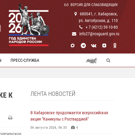
ВЕРСИЯ ДЛЯ СЛАБОВИДЯЩИХ
680041, г. Хабаровск,
ул. Автобусная, д. 110
И
+ 7 (4212) 59-10-80
info27@rosguard.gov.ru
Ы
ПРЕСС-СЛУЖБА
ЛЕНТА НОВОСТЕЙ
КЕ К
В Хабаровске продолжается всероссийская
акция "Каникулы с Росгвардией"
06 августа 2026, 06:33
4
реченское