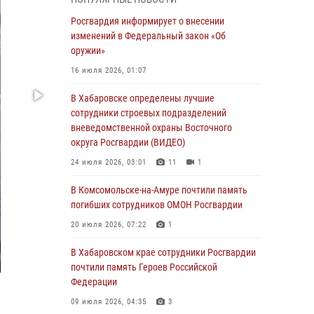
День образования тыловых подразделений
Росгвардия информирует о внесении
Росгвардии
изменений в Федеральный закон «Об
оружии»
01 августа 2026, 00:00
16 июля 2026, 01:07
В Управлении Росгвардии по Хабаровскому
краю состоялось информирование личного
В Хабаровске определены лучшие
состава по вопросам реализации
сотрудники строевых подразделений
избирательного права
вневедомственной охраны Восточного
округа Росгвардии (ВИДЕО)
31 июля 2026, 03:26
24 июля 2026, 03:01
11
1
В г. Советская Гавань сотрудники Росгвардии
оказали помощь женщине, потерявшей
В Комсомольске-на-Амуре почтили память
сознание во время массового мероприятия
погибших сотрудников ОМОН Росгвардии
29 июля 2026, 23:24
2
20 июля 2026, 07:22
1
В Хабаровске продолжается акция
В Хабаровском крае сотрудники Росгвардии
«Каникулы с Росгвардией»
почтили память Героев Российской
Федерации
29 июля 2026, 02:51
3
09 июля 2026, 04:35
3
За прошедшую неделю в Хабаровском крае