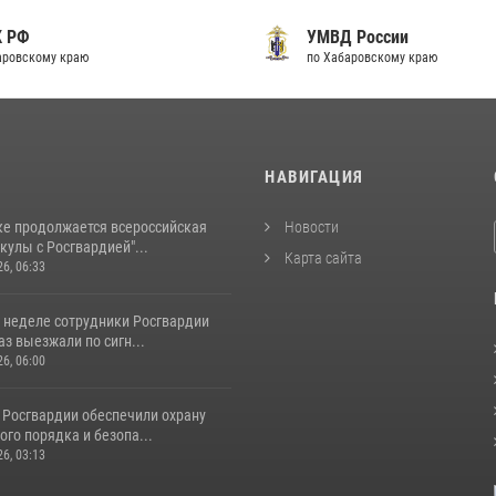
К РФ
УМВД России
аровскому краю
по Хабаровскому краю
И
НАВИГАЦИЯ
ке продолжается всероссийская
Новости
кулы с Росгвардией"...
Карта сайта
26, 06:33
 неделе сотрудники Росгвардии
аз выезжали по сигн...
26, 06:00
 Росгвардии обеспечили охрану
го порядка и безопа...
26, 03:13