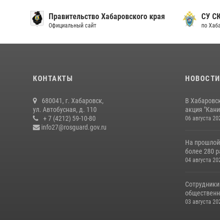
Правительство Хабаровского края
СУ С
Официальный сайт
по Хаб
КОНТАКТЫ
НОВОСТ
680041, г. Хабаровск,
В Хабаровс
ул. Автобусная, д. 110
акция "Кани
+ 7 (4212) 59-10-80
06 августа 20
info27@rosguard.gov.ru
На прошлой
более 280 р
04 августа 20
Сотрудники
общественно
03 августа 20