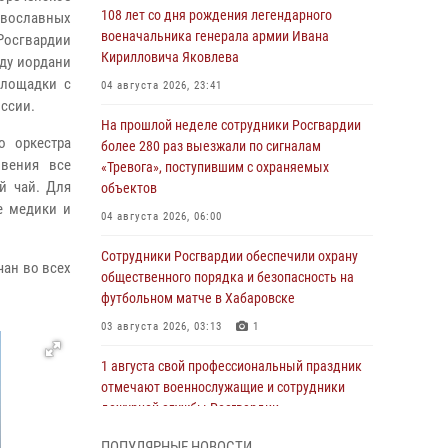
108 лет со дня рождения легендарного
вославных
военачальника генерала армии Ивана
Росгвардии
Кирилловича Яковлева
ьду иордани
площадки с
04 августа 2026, 23:41
ссии.
На прошлой неделе сотрудники Росгвардии
о оркестра
более 280 раз выезжали по сигналам
овения все
«Тревога», поступившим с охраняемых
й чай. Для
объектов
е медики и
04 августа 2026, 06:00
Сотрудники Росгвардии обеспечили охрану
чан во всех
общественного порядка и безопасность на
футбольном матче в Хабаровске
03 августа 2026, 03:13
1
1 августа свой профессиональный праздник
отмечают военнослужащие и сотрудники
дежурной службы Росгвардии
01 августа 2026, 01:28
ПОПУЛЯРНЫЕ НОВОСТИ