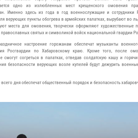
гается одно из излюбленных мест крещенского омовения пра
чан.
Именно здесь из года в год военнослужащие и сотрудники 
для верующих пункты обогрева в армейских палатках, вырубают во л
уют места для омовения, творчески оформляют художественные 
 православных святых и символикой войск национальной гвардии Ро
раздничное настроение горожанам обеспечат музыканты военног
ния Росгвардии по Хабаровскому краю. Кроме того, после ом
 смогут согреться в палатках, отведав солдатскую кашу и горячи
ния безопасности верующих возле купелей будут дежурить военны
 всего дня обеспечат общественный порядок и безопасность хабаров