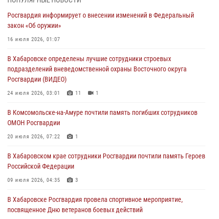
В г. Советская Гавань сотрудники Росгвардии оказали помощь
Росгвардия информирует о внесении изменений в Федеральный
женщине, потерявшей сознание во время массового мероприятия
закон «Об оружии»
29 июля 2026, 23:24
2
16 июля 2026, 01:07
В Хабаровске продолжается акция «Каникулы с Росгвардией»
В Хабаровске определены лучшие сотрудники строевых
29 июля 2026, 02:51
3
подразделений вневедомственной охраны Восточного округа
Росгвардии (ВИДЕО)
За прошедшую неделю в Хабаровском крае росгвардейцы провели
свыше 120 проверок условий хранения оружия
24 июля 2026, 03:01
11
1
28 июля 2026, 06:28
В Комсомольске-на-Амуре почтили память погибших сотрудников
ОМОН Росгвардии
В Хабаровске при силовой поддержке спецназа Росгвардии
пресечена деятельность преступной группы, организовавшей сеть
20 июля 2026, 07:22
1
интим-салонов (ВИДЕО)
В Хабаровском крае сотрудники Росгвардии почтили память Героев
28 июля 2026, 05:56
1
Российской Федерации
09 июля 2026, 04:35
3
В Хабаровске Росгвардия провела спортивное мероприятие,
посвященное Дню ветеранов боевых действий