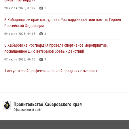
За прошедшую неделю в Хабаровском крае росгвардейцы провели
свыше 120 проверок условий хранения оружия
20 июля 2026, 07:22
1
28 июля 2026, 06:28
В Хабаровском крае сотрудники Росгвардии почтили память Героев
Российской Федерации
09 июля 2026, 04:35
3
В Хабаровске Росгвардия провела спортивное мероприятие,
посвященное Дню ветеранов боевых действий
07 июля 2026, 06:55
3
1 августа свой профессиональный праздник отмечают
военнослужащие и сотрудники дежурной службы Росгвардии
01 августа 2026, 01:28
Подразделениям связи Росгвардии исполнилось 108 лет
Правительство Хабаровского края
15 июля 2026, 00:27
Официальный сайт
В Хабаровске при силовой поддержке спецназа Росгвардии
ликвидирована плантация культивируемой конопли