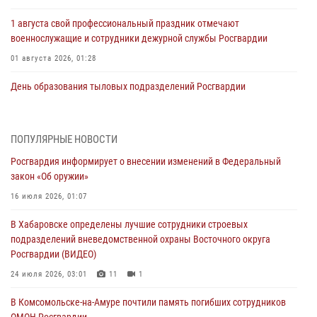
1 августа свой профессиональный праздник отмечают
военнослужащие и сотрудники дежурной службы Росгвардии
01 августа 2026, 01:28
День образования тыловых подразделений Росгвардии
01 августа 2026, 00:00
В Управлении Росгвардии по Хабаровскому краю состоялось
ПОПУЛЯРНЫЕ НОВОСТИ
информирование личного состава по вопросам реализации
Росгвардия информирует о внесении изменений в Федеральный
избирательного права
закон «Об оружии»
31 июля 2026, 03:26
16 июля 2026, 01:07
В г. Советская Гавань сотрудники Росгвардии оказали помощь
В Хабаровске определены лучшие сотрудники строевых
женщине, потерявшей сознание во время массового мероприятия
подразделений вневедомственной охраны Восточного округа
29 июля 2026, 23:24
2
Росгвардии (ВИДЕО)
В Хабаровске продолжается акция «Каникулы с Росгвардией»
24 июля 2026, 03:01
11
1
29 июля 2026, 02:51
3
В Комсомольске-на-Амуре почтили память погибших сотрудников
ОМОН Росгвардии