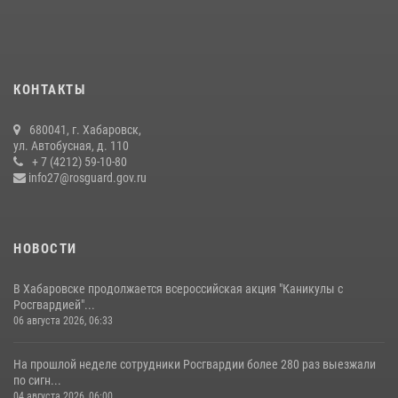
15 июля 2026, 05:05
Мероприятия всероссийской акции «Каникулы с Росгвардией»
продолжаются на Дальнем Востоке
13 июля 2026, 00:31
КОНТАКТЫ
Управление Росгвардии по Хабаровскому краю предоставляет
680041, г. Хабаровск,
гражданам государственные услуги в сфере оборота оружия,
ул. Автобусная, д. 110
частной детективной и охранной деятельности
+ 7 (4212) 59-10-80
info27@rosguard.gov.ru
17 июля 2026, 03:45
НОВОСТИ
В Хабаровске продолжается всероссийская акция "Каникулы с
Росгвардией"...
06 августа 2026, 06:33
На прошлой неделе сотрудники Росгвардии более 280 раз выезжали
по сигн...
04 августа 2026, 06:00