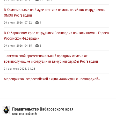
29 июля 2026, 02:51
3
В Комсомольске-на-Амуре почтили память погибших сотрудников
ОМОН Росгвардии
За прошедшую неделю в Хабаровском крае росгвардейцы провели
свыше 120 проверок условий хранения оружия
20 июля 2026, 07:22
1
28 июля 2026, 06:28
В Хабаровском крае сотрудники Росгвардии почтили память Героев
Российской Федерации
09 июля 2026, 04:35
3
1 августа свой профессиональный праздник отмечают
военнослужащие и сотрудники дежурной службы Росгвардии
01 августа 2026, 01:28
Мероприятия всероссийской акции «Каникулы с Росгвардией»
продолжаются на Дальнем Востоке
13 июля 2026, 00:31
Подразделениям связи Росгвардии исполнилось 108 лет
Правительство Хабаровского края
15 июля 2026, 00:27
Официальный сайт