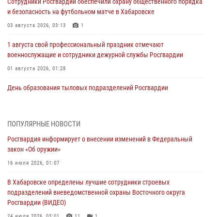
Сотрудники Росгвардии обеспечили охрану общественного порядка
и безопасность на футбольном матче в Хабаровске
03 августа 2026, 03:13
1
1 августа свой профессиональный праздник отмечают
военнослужащие и сотрудники дежурной службы Росгвардии
01 августа 2026, 01:28
День образования тыловых подразделений Росгвардии
01 августа 2026, 00:00
В Управлении Росгвардии по Хабаровскому краю состоялось
ПОПУЛЯРНЫЕ НОВОСТИ
информирование личного состава по вопросам реализации
Росгвардия информирует о внесении изменений в Федеральный
избирательного права
закон «Об оружии»
31 июля 2026, 03:26
16 июля 2026, 01:07
В г. Советская Гавань сотрудники Росгвардии оказали помощь
В Хабаровске определены лучшие сотрудники строевых
женщине, потерявшей сознание во время массового мероприятия
подразделений вневедомственной охраны Восточного округа
29 июля 2026, 23:24
2
Росгвардии (ВИДЕО)
В Хабаровске продолжается акция «Каникулы с Росгвардией»
24 июля 2026, 03:01
11
1