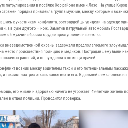
уте патрулирования в посёлке Хор района имени Лазо. На улице Киров
 стражей порядка привлекла группа мужчин, между которыми возникл
вшись к участникам конфликта, росгвардейцы увидели на одежде одн
ви, а в руке другого – нож. Заметив патрульный автомобиль Росгвард
аемый мужчина бросил орудие преступления на землю.
ки вневедомственной охраны задержали предполагаемого злоумышл
на место происшествия полицию и медиков. Пострадавшему были на
о ножевых ранений, и он нуждался в помощи врачей.
 конфликт возник между водителем такси и его потенциальным пассаж
 и таксист наотрез отказывался везти его. В дальнейшем словесная 
ощь, его жизни и здоровью ничего не угрожает. 42-летний житель
по
лен в отдел полиции. Проводится проверка.