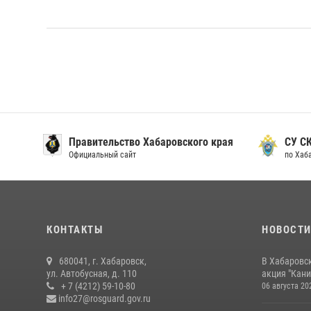
Правительство Хабаровского края
СУ С
Официальный сайт
по Хаб
КОНТАКТЫ
НОВОСТ
680041, г. Хабаровск,
В Хабаровс
ул. Автобусная, д. 110
акция "Кани
+ 7 (4212) 59-10-80
06 августа 20
info27@rosguard.gov.ru