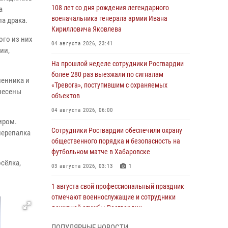
108 лет со дня рождения легендарного
а
военачальника генерала армии Ивана
а драка.
Кирилловича Яковлева
ого из них
04 августа 2026, 23:41
ии,
На прошлой неделе сотрудники Росгвардии
более 280 раз выезжали по сигналам
енника и
«Тревога», поступившим с охраняемых
несены
объектов
04 августа 2026, 06:00
иром.
Сотрудники Росгвардии обеспечили охрану
перепалка
общественного порядка и безопасность на
футбольном матче в Хабаровске
сёлка,
03 августа 2026, 03:13
1
1 августа свой профессиональный праздник
отмечают военнослужащие и сотрудники
дежурной службы Росгвардии
01 августа 2026, 01:28
ПОПУЛЯРНЫЕ НОВОСТИ