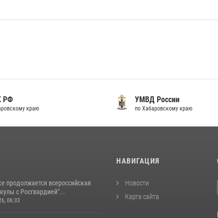
К РФ
УМВД России
аровскому краю
по Хабаровскому краю
И
НАВИГАЦИЯ
ке продолжается всероссийская
Новости
кулы с Росгвардией"...
Карта сайта
26, 06:33