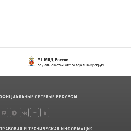
краю предоставляет гражданам
государственные услуги в сфере оборота
оружия, частной детективной и охранной
деятельности
17 июля 2026, 03:45
В Хабаровске военный оркестр Росгвардии
принял участие в праздновании Дня Военно-
морского флота России
УТ МВД России
27 июля 2026, 01:42
4
по Дальневосточному федеральному округу
ОФИЦИАЛЬНЫЕ СЕТЕВЫЕ РЕСУРСЫ
ПРАВОВАЯ И ТЕХНИЧЕСКАЯ ИНФОРМАЦИЯ