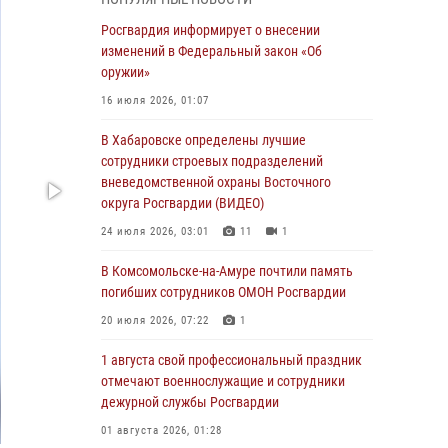
День образования тыловых подразделений
Росгвардия информирует о внесении
Росгвардии
изменений в Федеральный закон «Об
оружии»
01 августа 2026, 00:00
16 июля 2026, 01:07
В Управлении Росгвардии по Хабаровскому
краю состоялось информирование личного
В Хабаровске определены лучшие
состава по вопросам реализации
сотрудники строевых подразделений
избирательного права
вневедомственной охраны Восточного
округа Росгвардии (ВИДЕО)
31 июля 2026, 03:26
24 июля 2026, 03:01
11
1
В г. Советская Гавань сотрудники Росгвардии
оказали помощь женщине, потерявшей
В Комсомольске-на-Амуре почтили память
сознание во время массового мероприятия
погибших сотрудников ОМОН Росгвардии
29 июля 2026, 23:24
2
20 июля 2026, 07:22
1
В Хабаровске продолжается акция
1 августа свой профессиональный праздник
«Каникулы с Росгвардией»
отмечают военнослужащие и сотрудники
дежурной службы Росгвардии
29 июля 2026, 02:51
3
01 августа 2026, 01:28
За прошедшую неделю в Хабаровском крае