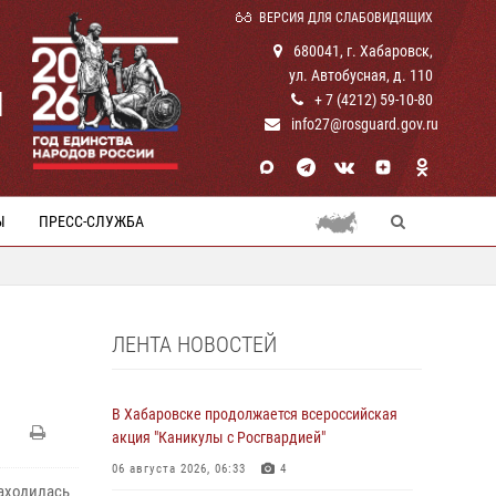
ВЕРСИЯ ДЛЯ СЛАБОВИДЯЩИХ
680041, г. Хабаровск,
ул. Автобусная, д. 110
И
+ 7 (4212) 59-10-80
info27@rosguard.gov.ru
Ы
ПРЕСС-СЛУЖБА
ЛЕНТА НОВОСТЕЙ
В Хабаровске продолжается всероссийская
акция "Каникулы с Росгвардией"
06 августа 2026, 06:33
4
аходилась