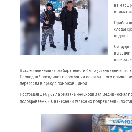
на маршр
внимание
Приблизи
следы кро
подозрев
Сотрудни
вызвали 
нескольк
В ходе дальнейших разбирательств было установлено, что
Последний находился в состоянии алкогольного опьянения,
переросла в драку с поножовщиной.
Пострадавшему была оказана необходимая медицинская пом
подозреваемый в нанесении телесных повреждений, достав