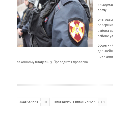
информац
врачу.
Благодар
совершив
района с
районе у
60-летн
дальнейш
похищен
законному владе
льцу. Проводится проверка.
ЗАДЕРЖАНИЕ
118
ВНЕВЕДОМСТВЕННАЯ ОХРАНА
516