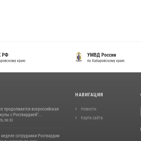
К РФ
УМВД России
аровскому краю
по Хабаровскому краю
И
НАВИГАЦИЯ
ке продолжается всероссийская
Новости
кулы с Росгвардией"...
Карта сайта
26, 06:33
 неделе сотрудники Росгвардии