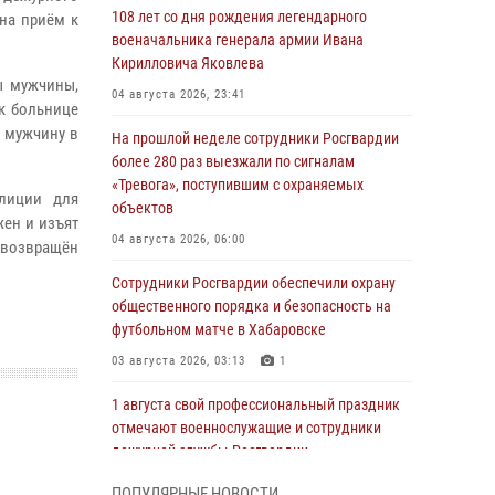
108 лет со дня рождения легендарного
на приём к
военачальника генерала армии Ивана
Кирилловича Яковлева
ы мужчины,
04 августа 2026, 23:41
к больнице
 мужчину в
На прошлой неделе сотрудники Росгвардии
более 280 раз выезжали по сигналам
«Тревога», поступившим с охраняемых
олиции для
объектов
жен и изъят
04 августа 2026, 06:00
возвращён
Сотрудники Росгвардии обеспечили охрану
общественного порядка и безопасность на
футбольном матче в Хабаровске
03 августа 2026, 03:13
1
1 августа свой профессиональный праздник
отмечают военнослужащие и сотрудники
дежурной службы Росгвардии
01 августа 2026, 01:28
ПОПУЛЯРНЫЕ НОВОСТИ