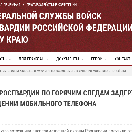
АЯ ПРИЕМНАЯ
ПРОТИВОДЕЙСТВИЕ КОРРУПЦИИ
ЕРАЛЬНОЙ СЛУЖБЫ ВОЙСК
ВАРДИИ РОССИЙСКОЙ ФЕДЕРАЦИ
У КРАЮ
СТЬ
ДЛЯ ГРАЖДАН
ДОКУМЕНТЫ
ГЕРОИ
КОНТАКТ
рячим следам задержали мужчину, подозреваемого в хищении мобильного телефона
 РОСГВАРДИИ ПО ГОРЯЧИМ СЛЕДАМ ЗАДЕ
ЩЕНИИ МОБИЛЬНОГО ТЕЛЕФОНА
в утра сотрудники вневедомственной охраны Росгвардии получили о