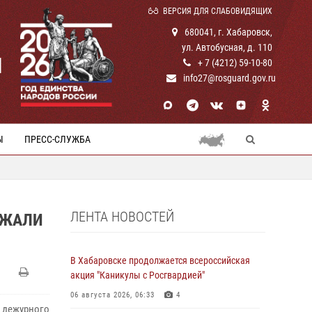
ВЕРСИЯ ДЛЯ СЛАБОВИДЯЩИХ
680041, г. Хабаровск,
ул. Автобусная, д. 110
И
+ 7 (4212) 59-10-80
info27@rosguard.gov.ru
Ы
ПРЕСС-СЛУЖБА
ЛЕНТА НОВОСТЕЙ
РЖАЛИ
В Хабаровске продолжается всероссийская
акция "Каникулы с Росгвардией"
06 августа 2026, 06:33
4
т дежурного