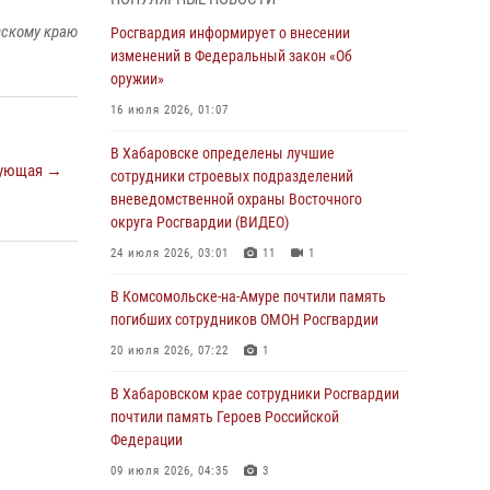
вскому краю
День образования тыловых подразделений
Росгвардия информирует о внесении
Росгвардии
изменений в Федеральный закон «Об
оружии»
01 августа 2026, 00:00
16 июля 2026, 01:07
В Управлении Росгвардии по Хабаровскому
краю состоялось информирование личного
В Хабаровске определены лучшие
ующая →
состава по вопросам реализации
сотрудники строевых подразделений
избирательного права
вневедомственной охраны Восточного
округа Росгвардии (ВИДЕО)
31 июля 2026, 03:26
24 июля 2026, 03:01
11
1
В г. Советская Гавань сотрудники Росгвардии
оказали помощь женщине, потерявшей
В Комсомольске-на-Амуре почтили память
сознание во время массового мероприятия
погибших сотрудников ОМОН Росгвардии
29 июля 2026, 23:24
2
20 июля 2026, 07:22
1
В Хабаровске продолжается акция
В Хабаровском крае сотрудники Росгвардии
«Каникулы с Росгвардией»
почтили память Героев Российской
Федерации
29 июля 2026, 02:51
3
09 июля 2026, 04:35
3
За прошедшую неделю в Хабаровском крае