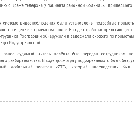
ию о краже телефона у пациента районной больницы, пришедшего 
я системе видеонаблюдения были установлены подробные примет
шего хищение в приёмном покое. В ходе отработки прилегающего 
отрудники Росгвардии обнаружили и задержали схожего по приметам
лицы Индустриальной.
ий ранее судимый житель посёлка был передан сотрудникам п
его разбирательства. В ходе досмотра у подозреваемого был обнару
ный мобильный телефон «
ZTE
», который впоследствии был 