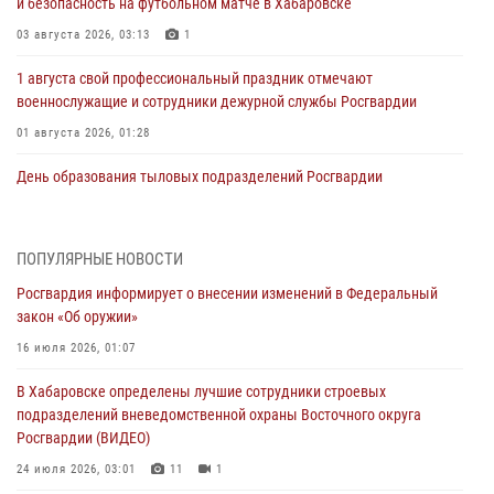
и безопасность на футбольном матче в Хабаровске
03 августа 2026, 03:13
1
1 августа свой профессиональный праздник отмечают
военнослужащие и сотрудники дежурной службы Росгвардии
01 августа 2026, 01:28
День образования тыловых подразделений Росгвардии
01 августа 2026, 00:00
В Управлении Росгвардии по Хабаровскому краю состоялось
ПОПУЛЯРНЫЕ НОВОСТИ
информирование личного состава по вопросам реализации
Росгвардия информирует о внесении изменений в Федеральный
избирательного права
закон «Об оружии»
31 июля 2026, 03:26
16 июля 2026, 01:07
В г. Советская Гавань сотрудники Росгвардии оказали помощь
В Хабаровске определены лучшие сотрудники строевых
женщине, потерявшей сознание во время массового мероприятия
подразделений вневедомственной охраны Восточного округа
29 июля 2026, 23:24
2
Росгвардии (ВИДЕО)
В Хабаровске продолжается акция «Каникулы с Росгвардией»
24 июля 2026, 03:01
11
1