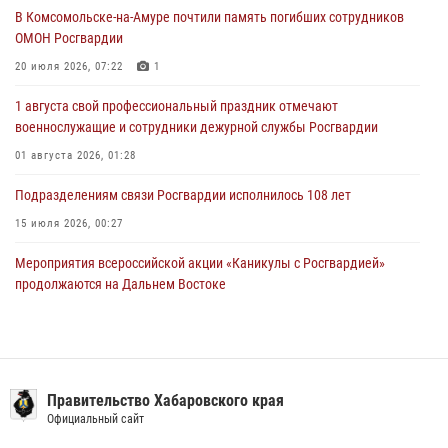
29 июля 2026, 02:51
3
В Комсомольске-на-Амуре почтили память погибших сотрудников
ОМОН Росгвардии
За прошедшую неделю в Хабаровском крае росгвардейцы провели
свыше 120 проверок условий хранения оружия
20 июля 2026, 07:22
1
28 июля 2026, 06:28
1 августа свой профессиональный праздник отмечают
военнослужащие и сотрудники дежурной службы Росгвардии
01 августа 2026, 01:28
Подразделениям связи Росгвардии исполнилось 108 лет
15 июля 2026, 00:27
Мероприятия всероссийской акции «Каникулы с Росгвардией»
продолжаются на Дальнем Востоке
13 июля 2026, 00:31
В Хабаровске при силовой поддержке спецназа Росгвардии
ликвидирована плантация культивируемой конопли
Правительство Хабаровского края
15 июля 2026, 05:05
Официальный сайт
108 лет со дня рождения легендарного военачальника генерала