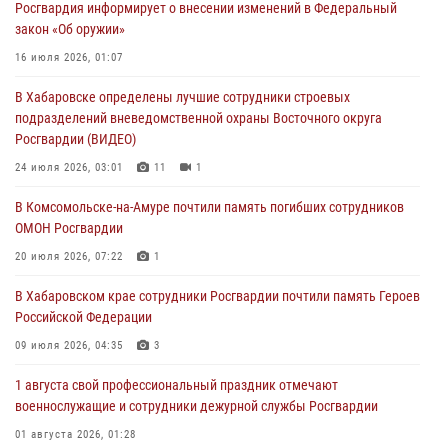
Росгвардия информирует о внесении изменений в Федеральный
избирательного права
закон «Об оружии»
31 июля 2026, 03:26
16 июля 2026, 01:07
В г. Советская Гавань сотрудники Росгвардии оказали помощь
В Хабаровске определены лучшие сотрудники строевых
женщине, потерявшей сознание во время массового мероприятия
подразделений вневедомственной охраны Восточного округа
29 июля 2026, 23:24
2
Росгвардии (ВИДЕО)
В Хабаровске продолжается акция «Каникулы с Росгвардией»
24 июля 2026, 03:01
11
1
29 июля 2026, 02:51
3
В Комсомольске-на-Амуре почтили память погибших сотрудников
ОМОН Росгвардии
За прошедшую неделю в Хабаровском крае росгвардейцы провели
свыше 120 проверок условий хранения оружия
20 июля 2026, 07:22
1
28 июля 2026, 06:28
В Хабаровском крае сотрудники Росгвардии почтили память Героев
Российской Федерации
09 июля 2026, 04:35
3
1 августа свой профессиональный праздник отмечают
военнослужащие и сотрудники дежурной службы Росгвардии
01 августа 2026, 01:28