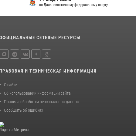
спецназа Росгвардии ликвидирована
по Дальневосточному федеральному округу
плантация культивируемой конопли
15 июля 2026, 05:05
Управление Росгвардии по Хабаровскому
ОФИЦИАЛЬНЫЕ СЕТЕВЫЕ РЕСУРСЫ
краю предоставляет гражданам
государственные услуги в сфере оборота
оружия, частной детективной и охранной
деятельности
17 июля 2026, 03:45
ПРАВОВАЯ И ТЕХНИЧЕСКАЯ ИНФОРМАЦИЯ
О сайте
Об использовании информации сайта
Правила обработки персональных данных
Сообщить об ошибках