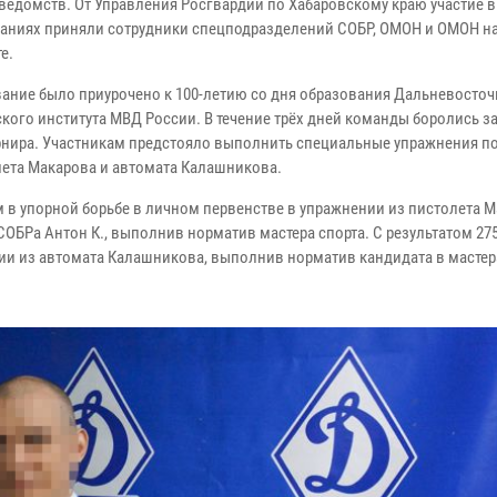
ведомств. От Управления Росгвардии по Хабаровскому краю участие в
аниях приняли сотрудники спецподразделений СОБР, ОМОН и ОМОН н
е.
ание было приурочено к 100-летию со дня образования Дальневосточ
кого института МВД России. В течение трёх дней команды боролись з
рнира. Участникам предстояло выполнить специальные упражнения по
лета Макарова и автомата Калашникова.
м в упорной борьбе в личном первенстве в упражнении из пистолета М
СОБРа Антон К., выполнив норматив мастера спорта. С результатом 27
ении из автомата Калашникова, выполнив норматив кандидата в мастер