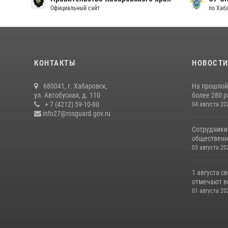
Официальный сайт
по Хаб
КОНТАКТЫ
НОВОСТ
680041, г. Хабаровск,
На прошлой
ул. Автобусная, д. 110
более 280 р
+ 7 (4212) 59-10-80
04 августа 20
info27@rosguard.gov.ru
Сотрудники
общественно
03 августа 20
1 августа 
отмечают в
01 августа 20