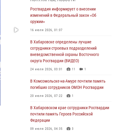
В Управлении Росгвардии по Хабаровскому
Росгвардия информирует о внесении
краю состоялось информирование личного
изменений в Федеральный закон «Об
состава по вопросам реализации
оружии»
избирательного права
16 июля 2026, 01:07
31 июля 2026, 03:26
В Хабаровске определены лучшие
В г. Советская Гавань сотрудники Росгвардии
сотрудники строевых подразделений
оказали помощь женщине, потерявшей
вневедомственной охраны Восточного
сознание во время массового мероприятия
округа Росгвардии (ВИДЕО)
29 июля 2026, 23:24
2
24 июля 2026, 03:01
11
1
В Хабаровске продолжается акция
В Комсомольске-на-Амуре почтили память
«Каникулы с Росгвардией»
погибших сотрудников ОМОН Росгвардии
29 июля 2026, 02:51
3
20 июля 2026, 07:22
1
За прошедшую неделю в Хабаровском крае
В Хабаровском крае сотрудники Росгвардии
росгвардейцы провели свыше 120 проверок
почтили память Героев Российской
условий хранения оружия
Федерации
28 июля 2026, 06:28
09 июля 2026, 04:35
3