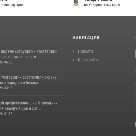
аровскому краю
по Хабаровскому краю
И
НАВИГАЦИЯ
 неделе сотрудники Росгвардии
Новости
аз выезжали по сигн...
Карта сайта
26, 06:00
 Росгвардии обеспечили охрану
го порядка и безопа...
26, 03:13
свой профессиональный праздник
оеннослужащие и сот...
26, 01:28