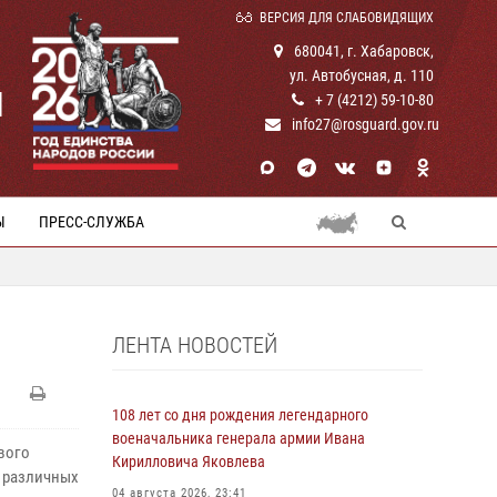
ВЕРСИЯ ДЛЯ СЛАБОВИДЯЩИХ
680041, г. Хабаровск,
ул. Автобусная, д. 110
И
+ 7 (4212) 59-10-80
info27@rosguard.gov.ru
Ы
ПРЕСС-СЛУЖБА
ЛЕНТА НОВОСТЕЙ
108 лет со дня рождения легендарного
военачальника генерала армии Ивана
вого
Кирилловича Яковлева
я различных
04 августа 2026, 23:41