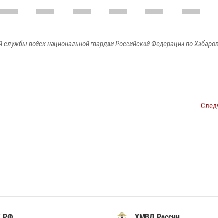
 службы войск национальной гвардии Российской Федерации по Хабаро
След
К РФ
УМВД России