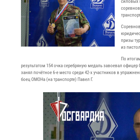
силовых 
соревнов
транспорт
Соревнов
юридичес
призы ту
из писто
По итога
результатом 154 очка серебряную медаль завоевал офицер 
занял почётное 6-е место среди 42-х участников в упражн
боец ОМОНа (на транспорте) Павел Г.