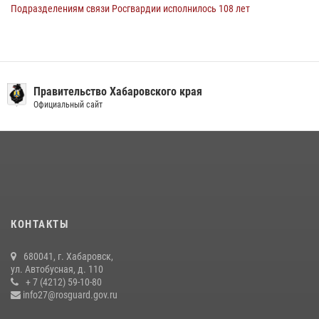
Подразделениям связи Росгвардии исполнилось 108 лет
15 июля 2026, 00:27
Мероприятия всероссийской акции «Каникулы с Росгвардией»
продолжаются на Дальнем Востоке
Правительство Хабаровского края
13 июля 2026, 00:31
Официальный сайт
В Хабаровске при силовой поддержке спецназа Росгвардии
ликвидирована плантация культивируемой конопли
15 июля 2026, 05:05
Управление Росгвардии по Хабаровскому краю предоставляет
гражданам государственные услуги в сфере оборота оружия,
частной детективной и охранной деятельности
КОНТАКТЫ
17 июля 2026, 03:45
680041, г. Хабаровск,
108 лет со дня рождения легендарного военачальника генерала
ул. Автобусная, д. 110
армии Ивана Кирилловича Яковлева
+ 7 (4212) 59-10-80
info27@rosguard.gov.ru
04 августа 2026, 23:41