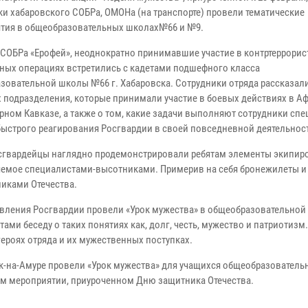
ки хабаровского СОБРа, ОМОНа (на транспорте) провели тематические
тия в общеобразовательных школах№66 и №9.
СОБРа «Ерофей», неоднократно принимавшие участие в контртеррорис
ных операциях встретились с кадетами подшефного класса
зовательной школы №66 г. Хабаровска. Сотрудники отряда рассказали
х подразделения, которые принимали участие в боевых действиях в А
ерном Кавказе, а также о том, какие задачи выполняют сотрудники сп
быстрого реагирования Росгвардии в своей повседневной деятельнос
сгвардейцы наглядно продемонстрировали ребятам элементы экипир
няемое специалистами-высотниками. Примерив на себя бронежилеты 
иками Отечества.
равления Росгвардии провели «Урок мужества» в общеобразовательной
ами беседу о таких понятиях как, долг, честь, мужество и патриотизм.
героях отряда и их мужественных поступках.
ьск-на-Амуре провели «Урок мужества» для учащихся общеобразовател
ном мероприятии, приуроченном Дню защитника Отечества.