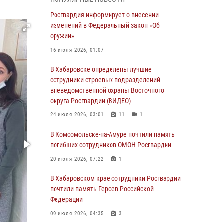
День образования тыловых подразделений
Росгвардия информирует о внесении
Росгвардии
изменений в Федеральный закон «Об
оружии»
01 августа 2026, 00:00
16 июля 2026, 01:07
В Управлении Росгвардии по Хабаровскому
краю состоялось информирование личного
В Хабаровске определены лучшие
состава по вопросам реализации
сотрудники строевых подразделений
избирательного права
вневедомственной охраны Восточного
округа Росгвардии (ВИДЕО)
31 июля 2026, 03:26
24 июля 2026, 03:01
11
1
В г. Советская Гавань сотрудники Росгвардии
оказали помощь женщине, потерявшей
В Комсомольске-на-Амуре почтили память
сознание во время массового мероприятия
погибших сотрудников ОМОН Росгвардии
29 июля 2026, 23:24
2
20 июля 2026, 07:22
1
В Хабаровске продолжается акция
В Хабаровском крае сотрудники Росгвардии
«Каникулы с Росгвардией»
почтили память Героев Российской
Федерации
29 июля 2026, 02:51
3
09 июля 2026, 04:35
3
За прошедшую неделю в Хабаровском крае