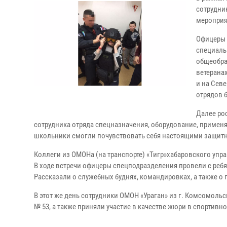
сотрудни
мероприя
Офицеры 
специаль
общеобра
ветерана
и на Сев
отрядов 
Далее ро
сотрудника отряда спецназначения, оборудование, приме
школьники смогли почувствовать себя настоящими защитн
Коллеги из ОМОНа (на транспорте) «Тигр»хабаровского уп
В ходе встречи офицеры спецподразделения провели с ребят
Рассказали о служебных буднях, командировках, а также о 
В этот же день сотрудники ОМОН «Ураган» из г. Комсомол
№ 53, а также приняли участие в качестве жюри в спортив