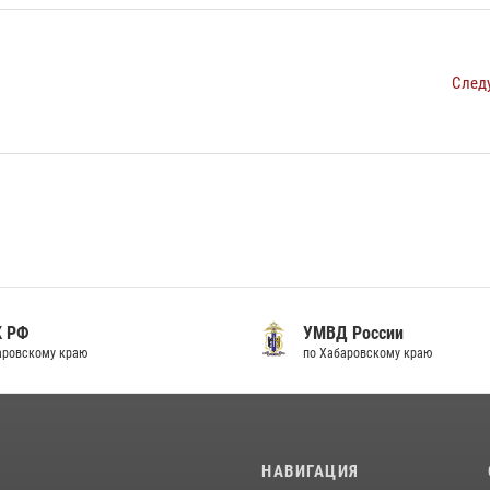
След
К РФ
УМВД России
аровскому краю
по Хабаровскому краю
И
НАВИГАЦИЯ