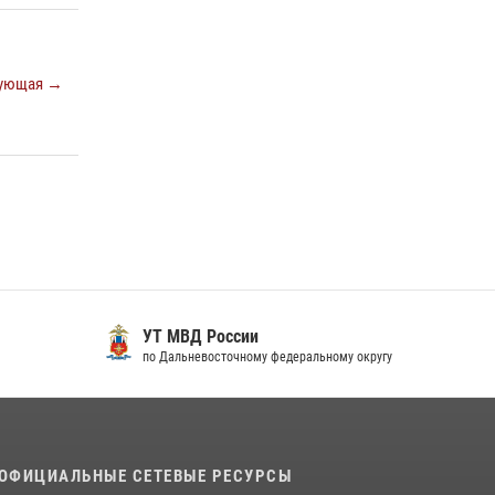
«Каникулы с Росгвардией» продолжаются на
Дальнем Востоке
13 июля 2026, 00:31
ующая →
Управление Росгвардии по Хабаровскому
краю предоставляет гражданам
государственные услуги в сфере оборота
оружия, частной детективной и охранной
деятельности
17 июля 2026, 03:45
УТ МВД России
по Дальневосточному федеральному округу
ОФИЦИАЛЬНЫЕ СЕТЕВЫЕ РЕСУРСЫ