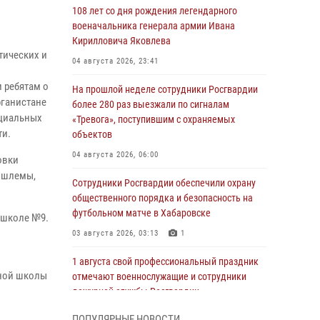
108 лет со дня рождения легендарного
военачальника генерала армии Ивана
Кирилловича Яковлева
тических и
04 августа 2026, 23:41
 ребятам о
На прошлой неделе сотрудники Росгвардии
фганистане
более 280 раз выезжали по сигналам
ециальных
«Тревога», поступившим с охраняемых
ти.
объектов
04 августа 2026, 06:00
овки
и шлемы,
Сотрудники Росгвардии обеспечили охрану
общественного порядка и безопасность на
футбольном матче в Хабаровске
 школе №9.
03 августа 2026, 03:13
1
1 августа свой профессиональный праздник
ьной школы
отмечают военнослужащие и сотрудники
дежурной службы Росгвардии
01 августа 2026, 01:28
ПОПУЛЯРНЫЕ НОВОСТИ