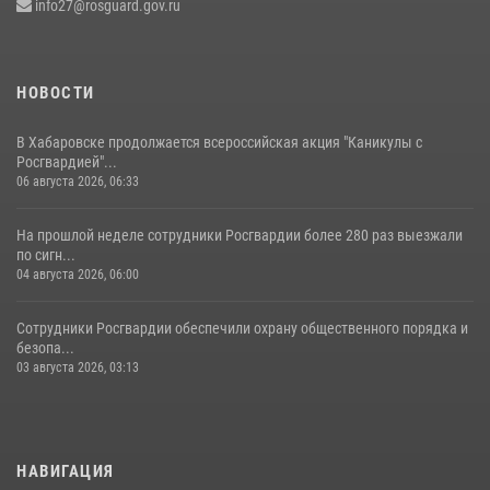
info27@rosguard.gov.ru
17 июля 2026, 03:45
НОВОСТИ
В Хабаровске продолжается всероссийская акция "Каникулы с
Росгвардией"...
06 августа 2026, 06:33
На прошлой неделе сотрудники Росгвардии более 280 раз выезжали
по сигн...
04 августа 2026, 06:00
Сотрудники Росгвардии обеспечили охрану общественного порядка и
безопа...
03 августа 2026, 03:13
НАВИГАЦИЯ