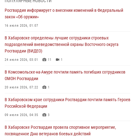
ПОПУЛЯРНЫЕ НОВОСТИ
информирование личного состава по вопросам реализации
Росгвардия информирует о внесении изменений в Федеральный
избирательного права
закон «Об оружии»
31 июля 2026, 03:26
16 июля 2026, 01:07
В г. Советская Гавань сотрудники Росгвардии оказали помощь
В Хабаровске определены лучшие сотрудники строевых
женщине, потерявшей сознание во время массового мероприятия
подразделений вневедомственной охраны Восточного округа
29 июля 2026, 23:24
2
Росгвардии (ВИДЕО)
В Хабаровске продолжается акция «Каникулы с Росгвардией»
24 июля 2026, 03:01
11
1
29 июля 2026, 02:51
3
В Комсомольске-на-Амуре почтили память погибших сотрудников
ОМОН Росгвардии
За прошедшую неделю в Хабаровском крае росгвардейцы провели
свыше 120 проверок условий хранения оружия
20 июля 2026, 07:22
1
28 июля 2026, 06:28
В Хабаровском крае сотрудники Росгвардии почтили память Героев
Российской Федерации
09 июля 2026, 04:35
3
В Хабаровске Росгвардия провела спортивное мероприятие,
посвященное Дню ветеранов боевых действий