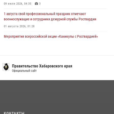
09 июля 2026, 04:35
3
1 августа свой профессиональный праздник отмечают
военнослужащие и сотрудники дежурной службы Росгвардии
01 августа 2026, 01:28
Мероприятия всероссийской акции «Каникулы с Росгвардией»
продолжаются на Дальнем Востоке
13 июля 2026, 00:31
Подразделениям связи Росгвардии исполнилось 108 лет
Правительство Хабаровского края
15 июля 2026, 00:27
Официальный сайт
В Хабаровске при силовой поддержке спецназа Росгвардии
ликвидирована плантация культивируемой конопли
15 июля 2026, 05:05
Управление Росгвардии по Хабаровскому краю предоставляет
гражданам государственные услуги в сфере оборота оружия,
частной детективной и охранной деятельности
КОНТАКТЫ