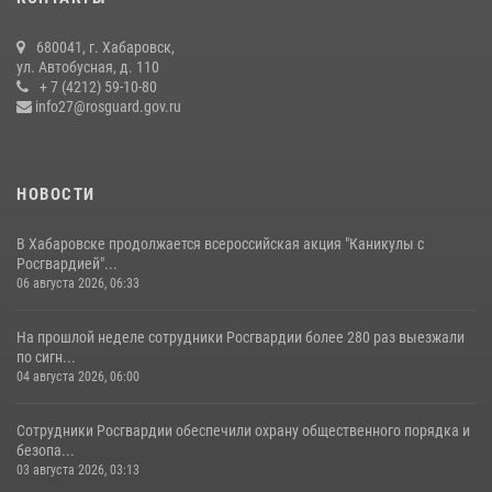
17 июля 2026, 03:45
680041, г. Хабаровск,
108 лет со дня рождения легендарного военачальника генерала
ул. Автобусная, д. 110
армии Ивана Кирилловича Яковлева
+ 7 (4212) 59-10-80
info27@rosguard.gov.ru
04 августа 2026, 23:41
НОВОСТИ
В Хабаровске продолжается всероссийская акция "Каникулы с
Росгвардией"...
06 августа 2026, 06:33
На прошлой неделе сотрудники Росгвардии более 280 раз выезжали
по сигн...
04 августа 2026, 06:00
Сотрудники Росгвардии обеспечили охрану общественного порядка и
безопа...
03 августа 2026, 03:13