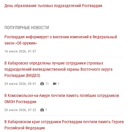
День образования тыловых подразделений Росгвардии
01 августа 2026, 00:00
В Управлении Росгвардии по Хабаровскому краю состоялось
ПОПУЛЯРНЫЕ НОВОСТИ
информирование личного состава по вопросам реализации
Росгвардия информирует о внесении изменений в Федеральный
избирательного права
закон «Об оружии»
31 июля 2026, 03:26
16 июля 2026, 01:07
В г. Советская Гавань сотрудники Росгвардии оказали помощь
В Хабаровске определены лучшие сотрудники строевых
женщине, потерявшей сознание во время массового мероприятия
подразделений вневедомственной охраны Восточного округа
29 июля 2026, 23:24
2
Росгвардии (ВИДЕО)
В Хабаровске продолжается акция «Каникулы с Росгвардией»
24 июля 2026, 03:01
11
1
29 июля 2026, 02:51
3
В Комсомольске-на-Амуре почтили память погибших сотрудников
ОМОН Росгвардии
За прошедшую неделю в Хабаровском крае росгвардейцы провели
свыше 120 проверок условий хранения оружия
20 июля 2026, 07:22
1
28 июля 2026, 06:28
В Хабаровском крае сотрудники Росгвардии почтили память Героев
Российской Федерации