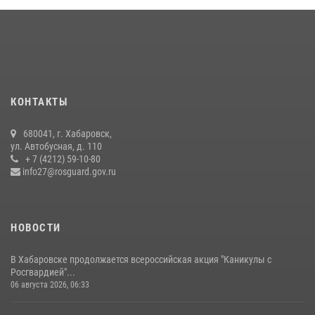
ликвидирована плантация культивируемой конопли
15 июля 2026, 05:05
Управление Росгвардии по Хабаровскому краю предоставляет
гражданам государственные услуги в сфере оборота оружия,
частной детективной и охранной деятельности
КОНТАКТЫ
17 июля 2026, 03:45
680041, г. Хабаровск,
В Хабаровске военный оркестр Росгвардии принял участие в
ул. Автобусная, д. 110
праздновании Дня Военно-морского флота России
+ 7 (4212) 59-10-80
info27@rosguard.gov.ru
27 июля 2026, 01:42
4
НОВОСТИ
В Хабаровске продолжается всероссийская акция "Каникулы с
Росгвардией"...
06 августа 2026, 06:33