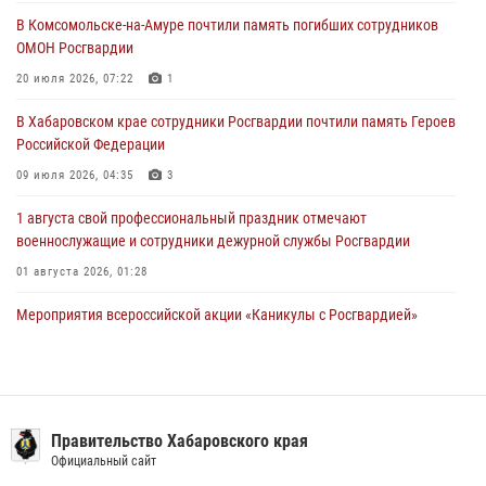
29 июля 2026, 02:51
3
В Комсомольске-на-Амуре почтили память погибших сотрудников
ОМОН Росгвардии
За прошедшую неделю в Хабаровском крае росгвардейцы провели
свыше 120 проверок условий хранения оружия
20 июля 2026, 07:22
1
28 июля 2026, 06:28
В Хабаровском крае сотрудники Росгвардии почтили память Героев
Российской Федерации
09 июля 2026, 04:35
3
1 августа свой профессиональный праздник отмечают
военнослужащие и сотрудники дежурной службы Росгвардии
01 августа 2026, 01:28
Мероприятия всероссийской акции «Каникулы с Росгвардией»
продолжаются на Дальнем Востоке
13 июля 2026, 00:31
Подразделениям связи Росгвардии исполнилось 108 лет
Правительство Хабаровского края
15 июля 2026, 00:27
Официальный сайт
В Хабаровске при силовой поддержке спецназа Росгвардии