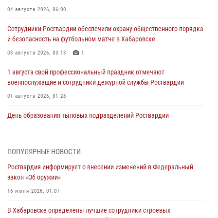
04 августа 2026, 06:00
Сотрудники Росгвардии обеспечили охрану общественного порядка
и безопасность на футбольном матче в Хабаровске
03 августа 2026, 03:13
1
1 августа свой профессиональный праздник отмечают
военнослужащие и сотрудники дежурной службы Росгвардии
01 августа 2026, 01:28
День образования тыловых подразделений Росгвардии
01 августа 2026, 00:00
В Управлении Росгвардии по Хабаровскому краю состоялось
ПОПУЛЯРНЫЕ НОВОСТИ
информирование личного состава по вопросам реализации
Росгвардия информирует о внесении изменений в Федеральный
избирательного права
закон «Об оружии»
31 июля 2026, 03:26
16 июля 2026, 01:07
В г. Советская Гавань сотрудники Росгвардии оказали помощь
В Хабаровске определены лучшие сотрудники строевых
женщине, потерявшей сознание во время массового мероприятия