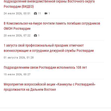
подразделений вневедомственной охраны Восточного округа
29 июля 2026, 23:24
2
Росгвардии (ВИДЕО)
В Хабаровске продолжается акция «Каникулы с Росгвардией»
24 июля 2026, 03:01
11
1
29 июля 2026, 02:51
3
В Комсомольске-на-Амуре почтили память погибших сотрудников
ОМОН Росгвардии
За прошедшую неделю в Хабаровском крае росгвардейцы провели
свыше 120 проверок условий хранения оружия
20 июля 2026, 07:22
1
28 июля 2026, 06:28
1 августа свой профессиональный праздник отмечают
военнослужащие и сотрудники дежурной службы Росгвардии
01 августа 2026, 01:28
Подразделениям связи Росгвардии исполнилось 108 лет
15 июля 2026, 00:27
Мероприятия всероссийской акции «Каникулы с Росгвардией»
продолжаются на Дальнем Востоке
13 июля 2026, 00:31
В Хабаровске при силовой поддержке спецназа Росгвардии