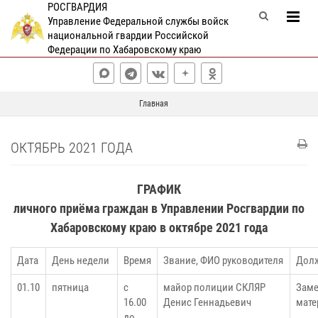
РОСГВАРДИЯ
Управление Федеральной службы войск
национальной гвардии Российской
Федерации по Хабаровскому краю
Главная
ОКТЯБРЬ 2021 ГОДА
ГРАФИК
личного приёма граждан в Управлении Росгвардии по
Хабаровскому краю в октябре 2021 года
Дата
День недели
Время
Звание, ФИО руководителя
Долж
01.10
пятница
с
майор полиции СКЛЯР
Заме
16.00
Денис Геннадьевич
мате
до