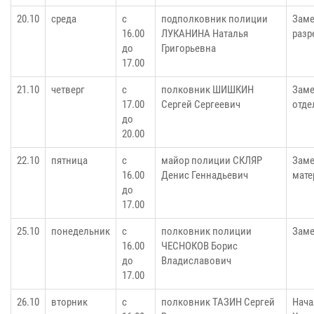
20.10
среда
с
подполковник полиции
Заме
16.00
ЛУКАНИНА Наталья
разр
до
Григорьевна
17.00
21.10
четверг
с
полковник ШИШКИН
Заме
17.00
Сергей Сергеевич
отде
до
20.00
22.10
пятница
с
майор полиции СКЛЯР
Заме
16.00
Денис Геннадьевич
мате
до
17.00
25.10
понедельник
с
полковник полиции
Заме
16.00
ЧЕСНОКОВ Борис
до
Владиславович
17.00
26.10
вторник
с
полковник ТАЗИН Сергей
Нача