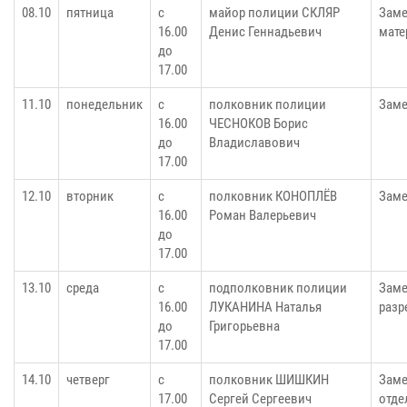
08.10
пятница
с
майор полиции СКЛЯР
Заме
16.00
Денис Геннадьевич
мате
до
17.00
11.10
понедельник
с
полковник полиции
Заме
16.00
ЧЕСНОКОВ Борис
до
Владиславович
17.00
12.10
вторник
с
полковник КОНОПЛЁВ
Заме
16.00
Роман Валерьевич
до
17.00
13.10
среда
с
подполковник полиции
Заме
16.00
ЛУКАНИНА Наталья
разр
до
Григорьевна
17.00
14.10
четверг
с
полковник ШИШКИН
Заме
17.00
Сергей Сергеевич
отде