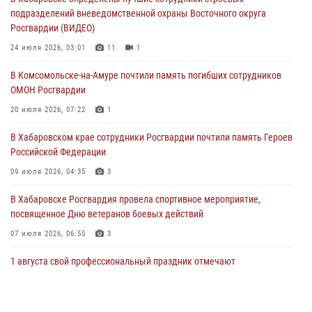
женщине, потерявшей сознание во время массового мероприятия
подразделений вневедомственной охраны Восточного округа
29 июля 2026, 23:24
2
Росгвардии (ВИДЕО)
В Хабаровске продолжается акция «Каникулы с Росгвардией»
24 июля 2026, 03:01
11
1
29 июля 2026, 02:51
3
В Комсомольске-на-Амуре почтили память погибших сотрудников
ОМОН Росгвардии
За прошедшую неделю в Хабаровском крае росгвардейцы провели
свыше 120 проверок условий хранения оружия
20 июля 2026, 07:22
1
28 июля 2026, 06:28
В Хабаровском крае сотрудники Росгвардии почтили память Героев
Российской Федерации
09 июля 2026, 04:35
3
В Хабаровске Росгвардия провела спортивное мероприятие,
посвященное Дню ветеранов боевых действий
07 июля 2026, 06:55
3
1 августа свой профессиональный праздник отмечают
военнослужащие и сотрудники дежурной службы Росгвардии
01 августа 2026, 01:28