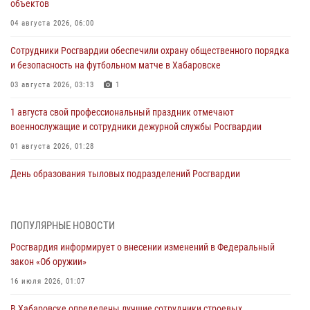
объектов
04 августа 2026, 06:00
Сотрудники Росгвардии обеспечили охрану общественного порядка
и безопасность на футбольном матче в Хабаровске
03 августа 2026, 03:13
1
1 августа свой профессиональный праздник отмечают
военнослужащие и сотрудники дежурной службы Росгвардии
01 августа 2026, 01:28
День образования тыловых подразделений Росгвардии
01 августа 2026, 00:00
В Управлении Росгвардии по Хабаровскому краю состоялось
ПОПУЛЯРНЫЕ НОВОСТИ
информирование личного состава по вопросам реализации
Росгвардия информирует о внесении изменений в Федеральный
избирательного права
закон «Об оружии»
31 июля 2026, 03:26
16 июля 2026, 01:07
В г. Советская Гавань сотрудники Росгвардии оказали помощь
В Хабаровске определены лучшие сотрудники строевых