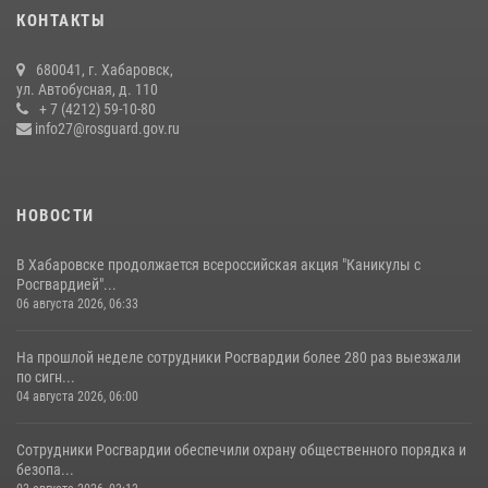
04 августа 2026, 23:41
КОНТАКТЫ
Управление Росгвардии по Хабаровскому краю предоставляет
680041, г. Хабаровск,
гражданам государственные услуги в сфере оборота оружия,
ул. Автобусная, д. 110
частной детективной и охранной деятельности
+ 7 (4212) 59-10-80
info27@rosguard.gov.ru
17 июля 2026, 03:45
НОВОСТИ
В Хабаровске продолжается всероссийская акция "Каникулы с
Росгвардией"...
06 августа 2026, 06:33
На прошлой неделе сотрудники Росгвардии более 280 раз выезжали
по сигн...
04 августа 2026, 06:00
Сотрудники Росгвардии обеспечили охрану общественного порядка и
безопа...