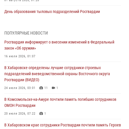
01 августа 2026, 01:28
День образования тыловых подразделений Росгвардии
01 августа 2026, 00:00
В Управлении Росгвардии по Хабаровскому краю состоялось
ПОПУЛЯРНЫЕ НОВОСТИ
информирование личного состава по вопросам реализации
Росгвардия информирует о внесении изменений в Федеральный
избирательного права
закон «Об оружии»
31 июля 2026, 03:26
16 июля 2026, 01:07
В г. Советская Гавань сотрудники Росгвардии оказали помощь
В Хабаровске определены лучшие сотрудники строевых
женщине, потерявшей сознание во время массового мероприятия
подразделений вневедомственной охраны Восточного округа
29 июля 2026, 23:24
2
Росгвардии (ВИДЕО)
В Хабаровске продолжается акция «Каникулы с Росгвардией»
24 июля 2026, 03:01
11
1
29 июля 2026, 02:51
3
В Комсомольске-на-Амуре почтили память погибших сотрудников
ОМОН Росгвардии
За прошедшую неделю в Хабаровском крае росгвардейцы провели
свыше 120 проверок условий хранения оружия
20 июля 2026, 07:22
1
28 июля 2026, 06:28
В Хабаровском крае сотрудники Росгвардии почтили память Героев