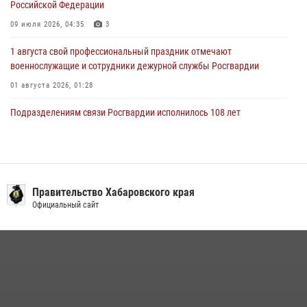
Российской Федерации
09 июля 2026, 04:35
3
1 августа свой профессиональный праздник отмечают
военнослужащие и сотрудники дежурной службы Росгвардии
01 августа 2026, 01:28
Подразделениям связи Росгвардии исполнилось 108 лет
15 июля 2026, 00:27
Мероприятия всероссийской акции «Каникулы с Росгвардией»
продолжаются на Дальнем Востоке
Правительство Хабаровского края
13 июля 2026, 00:31
Официальный сайт
В Хабаровске при силовой поддержке спецназа Росгвардии
ликвидирована плантация культивируемой конопли
15 июля 2026, 05:05
108 лет со дня рождения легендарного военачальника генерала
армии Ивана Кирилловича Яковлева