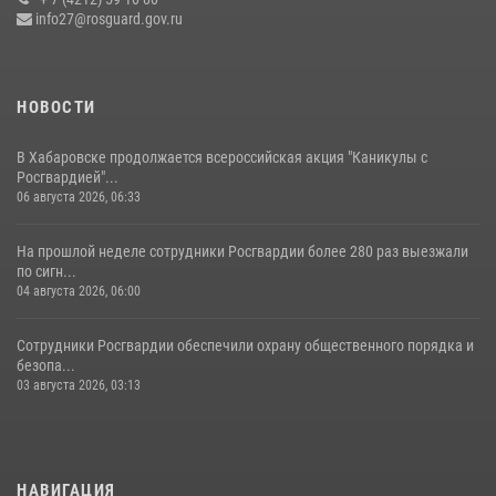
info27@rosguard.gov.ru
04 августа 2026, 23:41
НОВОСТИ
В Хабаровске продолжается всероссийская акция "Каникулы с
Росгвардией"...
06 августа 2026, 06:33
На прошлой неделе сотрудники Росгвардии более 280 раз выезжали
по сигн...
04 августа 2026, 06:00
Сотрудники Росгвардии обеспечили охрану общественного порядка и
безопа...
03 августа 2026, 03:13
НАВИГАЦИЯ