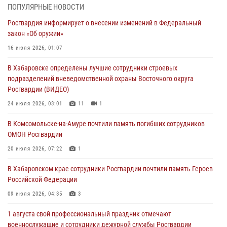
В Управлении Росгвардии по Хабаровскому краю состоялось
ПОПУЛЯРНЫЕ НОВОСТИ
информирование личного состава по вопросам реализации
Росгвардия информирует о внесении изменений в Федеральный
избирательного права
закон «Об оружии»
31 июля 2026, 03:26
16 июля 2026, 01:07
В г. Советская Гавань сотрудники Росгвардии оказали помощь
В Хабаровске определены лучшие сотрудники строевых
женщине, потерявшей сознание во время массового мероприятия
подразделений вневедомственной охраны Восточного округа
29 июля 2026, 23:24
2
Росгвардии (ВИДЕО)
В Хабаровске продолжается акция «Каникулы с Росгвардией»
24 июля 2026, 03:01
11
1
29 июля 2026, 02:51
3
В Комсомольске-на-Амуре почтили память погибших сотрудников
ОМОН Росгвардии
За прошедшую неделю в Хабаровском крае росгвардейцы провели
свыше 120 проверок условий хранения оружия
20 июля 2026, 07:22
1
28 июля 2026, 06:28
В Хабаровском крае сотрудники Росгвардии почтили память Героев
Российской Федерации
09 июля 2026, 04:35
3
1 августа свой профессиональный праздник отмечают
военнослужащие и сотрудники дежурной службы Росгвардии