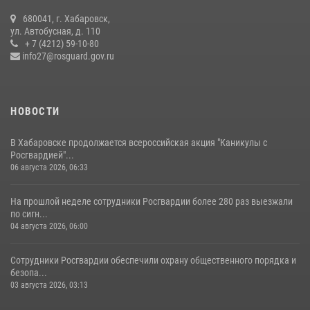
680041, г. Хабаровск,
108 лет со дня рождения легендарного военачальника генерала
ул. Автобусная, д. 110
армии Ивана Кирилловича Яковлева
+ 7 (4212) 59-10-80
info27@rosguard.gov.ru
04 августа 2026, 23:41
НОВОСТИ
В Хабаровске продолжается всероссийская акция "Каникулы с
Росгвардией"...
06 августа 2026, 06:33
На прошлой неделе сотрудники Росгвардии более 280 раз выезжали
по сигн...
04 августа 2026, 06:00
Сотрудники Росгвардии обеспечили охрану общественного порядка и
безопа...
03 августа 2026, 03:13