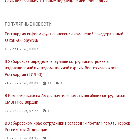
День образования тыловых подразделений Росгвардии
01 августа 2026, 00:00
В Управлении Росгвардии по Хабаровскому краю состоялось
ПОПУЛЯРНЫЕ НОВОСТИ
информирование личного состава по вопросам реализации
Росгвардия информирует о внесении изменений в Федеральный
избирательного права
закон «Об оружии»
31 июля 2026, 03:26
16 июля 2026, 01:07
В г. Советская Гавань сотрудники Росгвардии оказали помощь
В Хабаровске определены лучшие сотрудники строевых
женщине, потерявшей сознание во время массового мероприятия
подразделений вневедомственной охраны Восточного округа
29 июля 2026, 23:24
2
Росгвардии (ВИДЕО)
В Хабаровске продолжается акция «Каникулы с Росгвардией»
24 июля 2026, 03:01
11
1
29 июля 2026, 02:51
3
В Комсомольске-на-Амуре почтили память погибших сотрудников
ОМОН Росгвардии
За прошедшую неделю в Хабаровском крае росгвардейцы провели
свыше 120 проверок условий хранения оружия
20 июля 2026, 07:22
1
28 июля 2026, 06:28
В Хабаровском крае сотрудники Росгвардии почтили память Героев
Российской Федерации
09 июля 2026, 04:35
3