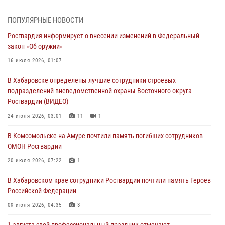
В Управлении Росгвардии по Хабаровскому краю состоялось
ПОПУЛЯРНЫЕ НОВОСТИ
информирование личного состава по вопросам реализации
Росгвардия информирует о внесении изменений в Федеральный
избирательного права
закон «Об оружии»
31 июля 2026, 03:26
16 июля 2026, 01:07
В г. Советская Гавань сотрудники Росгвардии оказали помощь
В Хабаровске определены лучшие сотрудники строевых
женщине, потерявшей сознание во время массового мероприятия
подразделений вневедомственной охраны Восточного округа
29 июля 2026, 23:24
2
Росгвардии (ВИДЕО)
В Хабаровске продолжается акция «Каникулы с Росгвардией»
24 июля 2026, 03:01
11
1
29 июля 2026, 02:51
3
В Комсомольске-на-Амуре почтили память погибших сотрудников
ОМОН Росгвардии
За прошедшую неделю в Хабаровском крае росгвардейцы провели
свыше 120 проверок условий хранения оружия
20 июля 2026, 07:22
1
28 июля 2026, 06:28
В Хабаровском крае сотрудники Росгвардии почтили память Героев
Российской Федерации
09 июля 2026, 04:35
3
1 августа свой профессиональный праздник отмечают