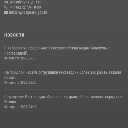
ул. Автобусная, д. 110
армии Ивана Кирилловича Яковлева
+ 7 (4212) 59-10-80
info27@rosguard.gov.ru
04 августа 2026, 23:41
НОВОСТИ
В Хабаровске продолжается всероссийская акция "Каникулы с
Росгвардией"...
06 августа 2026, 06:33
На прошлой неделе сотрудники Росгвардии более 280 раз выезжали
по сигн...
04 августа 2026, 06:00
Сотрудники Росгвардии обеспечили охрану общественного порядка и
безопа...
03 августа 2026, 03:13