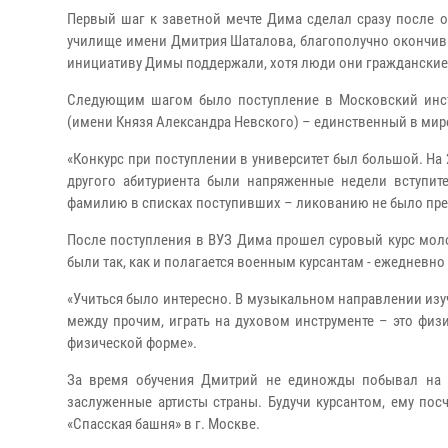
Первый шаг к заветной мечте Дима сделал сразу после 
училище имени Дмитрия Шаталова, благополучно окончив е
инициативу Димы поддержали, хотя люди они гражданские 
Следующим шагом было поступление в Московский инст
(имени Князя Александра Невского) – единственный в мир
«Конкурс при поступлении в университет был большой. На 
другого абитуриента были напряженные недели вступит
фамилию в списках поступивших – ликованию не было пре
После поступления в ВУЗ Дима прошел суровый курс моло
были так, как и полагается военным курсантам - ежеднев
«Учиться было интересно. В музыкальном направлении изуч
между прочим, играть на духовом инструменте – это физ
физической форме».
За время обучения Дмитрий не единожды побывал на м
заслуженные артисты страны. Будучи курсантом, ему по
«Спасская башня» в г. Москве.