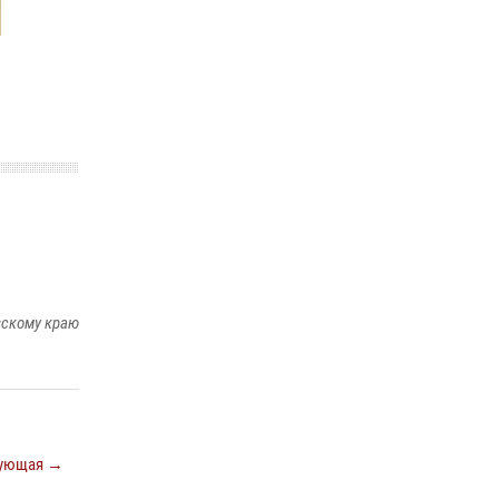
вскому краю
ующая →