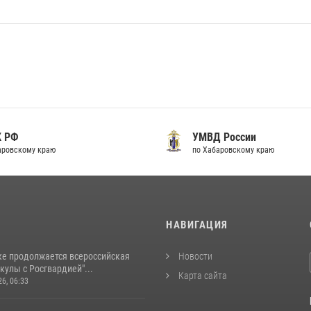
К РФ
УМВД России
аровскому краю
по Хабаровскому краю
И
НАВИГАЦИЯ
ке продолжается всероссийская
Новости
кулы с Росгвардией"...
Карта сайта
26, 06:33