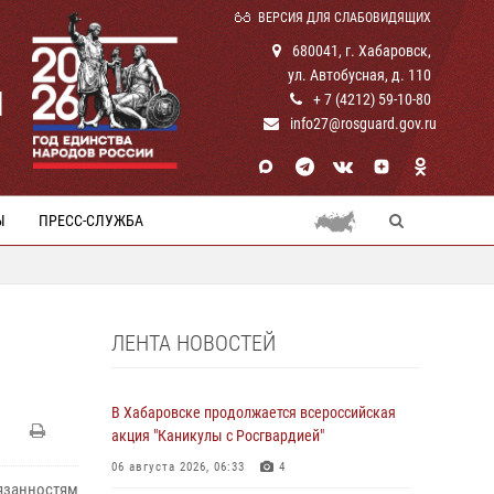
ВЕРСИЯ ДЛЯ СЛАБОВИДЯЩИХ
680041, г. Хабаровск,
ул. Автобусная, д. 110
И
+ 7 (4212) 59-10-80
info27@rosguard.gov.ru
Ы
ПРЕСС-СЛУЖБА
ЛЕНТА НОВОСТЕЙ
В Хабаровске продолжается всероссийская
акция "Каникулы с Росгвардией"
06 августа 2026, 06:33
4
бязанностям