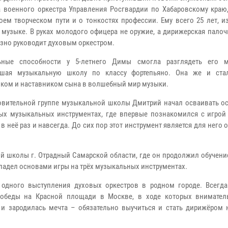
 военного оркестра Управления Росгвардии по Хабаровскому краю,
оем творческом пути и о тонкостях профессии. Ему всего 25 лет, и
 музыке. В руках молодого офицера не оружие, а дирижерская палоч
озно руководит духовым оркестром.
ьные способности у 5-летнего Димы смогла разглядеть его м
вшая музыкальную школу по классу фортепьяно. Она же и ста
ком и наставником сына в волшебный мир музыки.
овительной группе музыкальной школы Дмитрий начал осваивать о
ых музыкальных инструментах, где впервые познакомился с игрой 
неё раз и навсегда. До сих пор этот инструмент является для него
й школы г. Отрадный Самарской области, где он продолжил обучени
 владел основами игры на трёх музыкальных инструментах.
 одного выступления духовых оркестров в родном городе. Всегд
Победы на Красной площади в Москве, в ходе которых внимател
и зародилась мечта – обязательно выучиться и стать дирижёром 