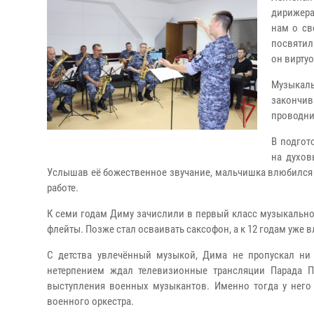
дирижера
нам о св
посвятил
он вирту
Музыкал
закончи
проводни
В подгот
на духов
Услышав её божественное звучание, мальчишка влюбился в 
работе.
К семи годам Диму зачислили в первый класс музыкально
флейты. Позже стал осваивать саксофон, а к 12 годам уже
С детства увлечённый музыкой, Дима не пропускал ни
нетерпением ждал телевизионные трансляции Парада 
выступления военных музыкантов. Именно тогда у него 
военного оркестра.