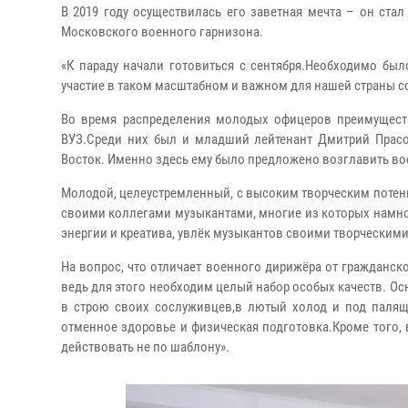
В 2019 году осуществилась его заветная мечта – он ста
Московского военного гарнизона.
«К параду начали готовиться с сентября.Необходимо был
участие в таком масштабном и важном для нашей страны с
Во время распределения молодых офицеров преимущест
ВУЗ.Среди них был и младший лейтенант Дмитрий Прас
Восток. Именно здесь ему было предложено возглавить во
Молодой, целеустремленный, с высоким творческим потенц
своими коллегами музыкантами, многие из которых намног
энергии и креатива, увлёк музыкантов своими творческим
На вопрос, что отличает военного дирижёра от гражданск
ведь для этого необходим целый набор особых качеств. Ос
в строю своих сослуживцев,в лютый холод и под палящ
отменное здоровье и физическая подготовка.Кроме того,
действовать не по шаблону».