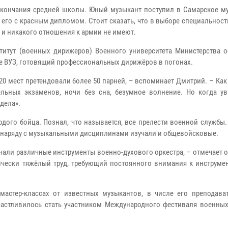
окончания средней школы. Юный музыкант поступил в Самарское м
го с красным дипломом. Стоит сказать, что в выборе специальност
и никакого отношения к армии не имеют.
итут (военных дирижеров) Военного университета Министерства 
е ВУЗ, готовящий профессиональных дирижёров в погонах.
20 мест претендовали более 50 парней, – вспоминает Дмитрий. – Как
ельных экзаменов, ночи без сна, безумное волнение. Но когда у
дела».
дого бойца. Познал, что называется, все прелести военной службы
но наряду с музыкальными дисциплинами изучали и общевойсковые.
али различные инструменты военно-духового оркестра, – отмечает о
ически тяжёлый труд, требующий постоянного внимания к инструмен
астер-классах от известных музыкантов, в числе его преподава
счастливилось стать участником Международного фестиваля военных