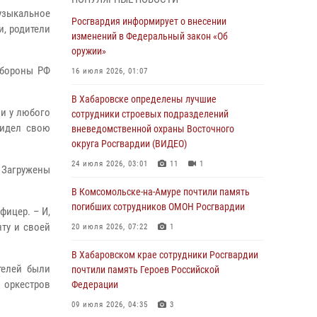
узыкальное
День образования тыловых подразделений
Росгвардия информирует о внесении
и, родители
Росгвардии
изменений в Федеральный закон «Об
оружии»
01 августа 2026, 00:00
обороны РФ
16 июля 2026, 01:07
В Управлении Росгвардии по Хабаровскому
краю состоялось информирование личного
В Хабаровске определены лучшие
 и у любого
состава по вопросам реализации
сотрудники строевых подразделений
видел свою
избирательного права
вневедомственной охраны Восточного
округа Росгвардии (ВИДЕО)
31 июля 2026, 03:26
24 июля 2026, 03:01
11
1
. Загружены
В г. Советская Гавань сотрудники Росгвардии
оказали помощь женщине, потерявшей
В Комсомольске-на-Амуре почтили память
сознание во время массового мероприятия
погибших сотрудников ОМОН Росгвардии
фицер. – И,
ту и своей
29 июля 2026, 23:24
2
20 июля 2026, 07:22
1
В Хабаровске продолжается акция
В Хабаровском крае сотрудники Росгвардии
телей были
«Каникулы с Росгвардией»
почтили память Героев Российской
 оркестров
Федерации
29 июля 2026, 02:51
3
09 июля 2026, 04:35
3
За прошедшую неделю в Хабаровском крае