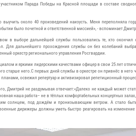
л участником Парада Победы на Красной площади в составе сводног
о выучить около 40 произведений наизусть. Меня переполняла горд
обытии было почетной и ответственной миссией», - вспоминает Дмитр
вом в выборе дальнейшей службы пользовались те, кто окончил 
ол. Для дальнейшего прохождения службы он без колебаний выбр
енный оркестр регионального управления Росгвардии.
иалом и яркими лидерскими качествами офицер в свои 25 лет отлич
о старше него.С первых дней службы в оркестре он привнёс в него 
и планами, освежил репертуар и активизировал репетиционный процес
ого, Дмитрий не раздумывая отвечает:«Далеко не каждый может ста
новная наша работа– не в тёплых комфортабельных концертных залах, 
им солнцем, под дождём и пронизывающим ветром. А стало быть,
 военные дирижеры должны уметь быстро реагировать на изменение 