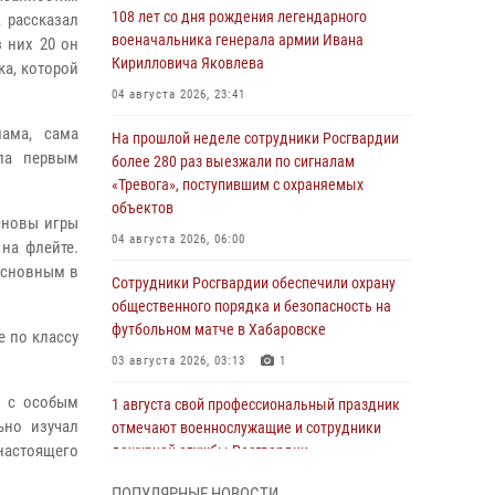
108 лет со дня рождения легендарного
 рассказал
военачальника генерала армии Ивана
з них 20 он
Кирилловича Яковлева
ка, которой
04 августа 2026, 23:41
ама, сама
На прошлой неделе сотрудники Росгвардии
ла первым
более 280 раз выезжали по сигналам
«Тревога», поступившим с охраняемых
объектов
сновы игры
04 августа 2026, 06:00
на флейте.
 основным в
Сотрудники Росгвардии обеспечили охрану
общественного порядка и безопасность на
футбольном матче в Хабаровске
е по классу
03 августа 2026, 03:13
1
а с особым
1 августа свой профессиональный праздник
ьно изучал
отмечают военнослужащие и сотрудники
настоящего
дежурной службы Росгвардии
01 августа 2026, 01:28
ПОПУЛЯРНЫЕ НОВОСТИ