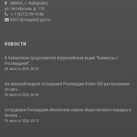
680041, г. Хабаровск,
108 лет со дня рождения легендарного военачальника генерала
ул. Автобусная, д. 110
армии Ивана Кирилловича Яковлева
+ 7 (4212) 59-10-80
info27@rosguard.gov.ru
04 августа 2026, 23:41
НОВОСТИ
В Хабаровске продолжается всероссийская акция "Каникулы с
Росгвардией"...
06 августа 2026, 06:33
На прошлой неделе сотрудники Росгвардии более 280 раз выезжали
по сигн...
04 августа 2026, 06:00
Сотрудники Росгвардии обеспечили охрану общественного порядка и
безопа...
03 августа 2026, 03:13