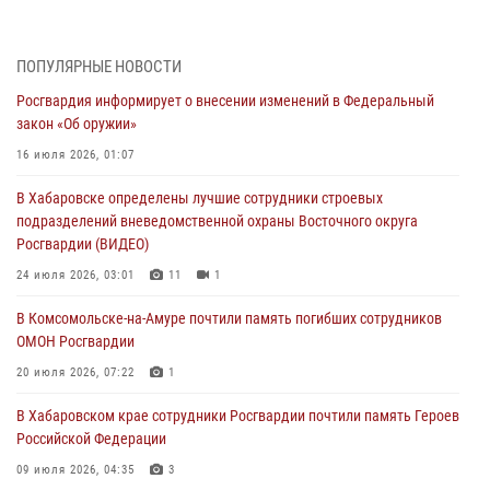
01 августа 2026, 00:00
В Управлении Росгвардии по Хабаровскому краю состоялось
ПОПУЛЯРНЫЕ НОВОСТИ
информирование личного состава по вопросам реализации
Росгвардия информирует о внесении изменений в Федеральный
избирательного права
закон «Об оружии»
31 июля 2026, 03:26
16 июля 2026, 01:07
В г. Советская Гавань сотрудники Росгвардии оказали помощь
В Хабаровске определены лучшие сотрудники строевых
женщине, потерявшей сознание во время массового мероприятия
подразделений вневедомственной охраны Восточного округа
29 июля 2026, 23:24
2
Росгвардии (ВИДЕО)
В Хабаровске продолжается акция «Каникулы с Росгвардией»
24 июля 2026, 03:01
11
1
29 июля 2026, 02:51
3
В Комсомольске-на-Амуре почтили память погибших сотрудников
ОМОН Росгвардии
За прошедшую неделю в Хабаровском крае росгвардейцы провели
свыше 120 проверок условий хранения оружия
20 июля 2026, 07:22
1
28 июля 2026, 06:28
В Хабаровском крае сотрудники Росгвардии почтили память Героев
Российской Федерации
09 июля 2026, 04:35
3