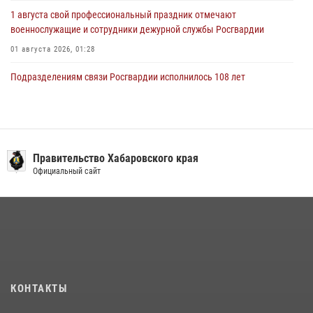
1 августа свой профессиональный праздник отмечают
военнослужащие и сотрудники дежурной службы Росгвардии
01 августа 2026, 01:28
Подразделениям связи Росгвардии исполнилось 108 лет
15 июля 2026, 00:27
В Хабаровске при силовой поддержке спецназа Росгвардии
ликвидирована плантация культивируемой конопли
Правительство Хабаровского края
15 июля 2026, 05:05
Официальный сайт
Мероприятия всероссийской акции «Каникулы с Росгвардией»
продолжаются на Дальнем Востоке
13 июля 2026, 00:31
Управление Росгвардии по Хабаровскому краю предоставляет
гражданам государственные услуги в сфере оборота оружия,
частной детективной и охранной деятельности
КОНТАКТЫ
17 июля 2026, 03:45