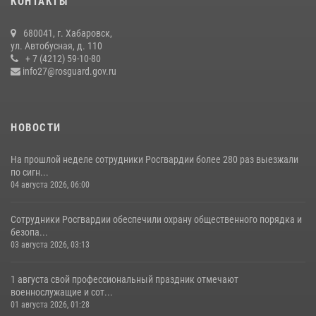
КОНТАКТЫ
Управление Росгвардии по Хабаровскому краю предоставляет
680041, г. Хабаровск,
гражданам государственные услуги в сфере оборота оружия,
ул. Автобусная, д. 110
частной детективной и охранной деятельности
+ 7 (4212) 59-10-80
info27@rosguard.gov.ru
17 июля 2026, 03:45
НОВОСТИ
На прошлой неделе сотрудники Росгвардии более 280 раз выезжали
по сигн...
04 августа 2026, 06:00
Сотрудники Росгвардии обеспечили охрану общественного порядка и
безопа...
03 августа 2026, 03:13
1 августа свой профессиональный праздник отмечают
военнослужащие и сот...
01 августа 2026, 01:28