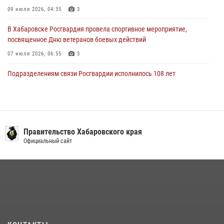
09 июля 2026, 04:35
3
В Хабаровске Росгвардия провела спортивное мероприятие,
посвященное Дню ветеранов боевых действий
07 июля 2026, 06:55
3
Подразделениям связи Росгвардии исполнилось 108 лет
15 июля 2026, 00:27
1 августа свой профессиональный праздник отмечают
военнослужащие и сотрудники дежурной службы Росгвардии
Правительство Хабаровского края
01 августа 2026, 01:28
Официальный сайт
Мероприятия всероссийской акции «Каникулы с Росгвардией»
продолжаются на Дальнем Востоке
13 июля 2026, 00:31
В Хабаровске при силовой поддержке спецназа Росгвардии
ликвидирована плантация культивируемой конопли
15 июля 2026, 05:05