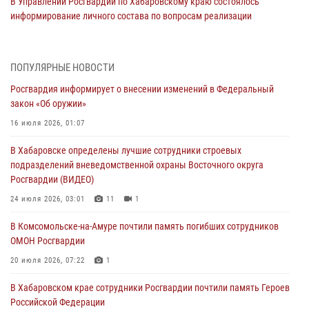
В Управлении Росгвардии по Хабаровскому краю состоялось
информирование личного состава по вопросам реализации
избирательного права
31 июля 2026, 03:26
ПОПУЛЯРНЫЕ НОВОСТИ
В г. Советская Гавань сотрудники Росгвардии оказали помощь
Росгвардия информирует о внесении изменений в Федеральный
женщине, потерявшей сознание во время массового мероприятия
закон «Об оружии»
29 июля 2026, 23:24
2
16 июля 2026, 01:07
В Хабаровске продолжается акция «Каникулы с Росгвардией»
В Хабаровске определены лучшие сотрудники строевых
29 июля 2026, 02:51
3
подразделений вневедомственной охраны Восточного округа
Росгвардии (ВИДЕО)
За прошедшую неделю в Хабаровском крае росгвардейцы провели
свыше 120 проверок условий хранения оружия
24 июля 2026, 03:01
11
1
28 июля 2026, 06:28
В Комсомольске-на-Амуре почтили память погибших сотрудников
ОМОН Росгвардии
В Хабаровске при силовой поддержке спецназа Росгвардии
пресечена деятельность преступной группы, организовавшей сеть
20 июля 2026, 07:22
1
интим-салонов (ВИДЕО)
В Хабаровском крае сотрудники Росгвардии почтили память Героев
28 июля 2026, 05:56
1
Российской Федерации