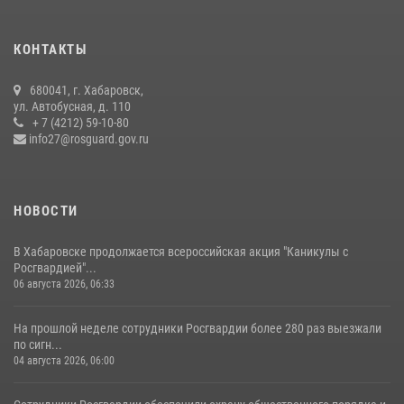
гражданам государственные услуги в сфере оборота оружия,
частной детективной и охранной деятельности
КОНТАКТЫ
17 июля 2026, 03:45
680041, г. Хабаровск,
108 лет со дня рождения легендарного военачальника генерала
ул. Автобусная, д. 110
армии Ивана Кирилловича Яковлева
+ 7 (4212) 59-10-80
info27@rosguard.gov.ru
04 августа 2026, 23:41
НОВОСТИ
В Хабаровске продолжается всероссийская акция "Каникулы с
Росгвардией"...
06 августа 2026, 06:33
На прошлой неделе сотрудники Росгвардии более 280 раз выезжали
по сигн...
04 августа 2026, 06:00