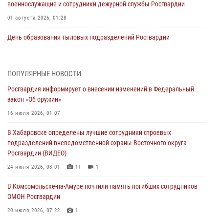
военнослужащие и сотрудники дежурной службы Росгвардии
01 августа 2026, 01:28
День образования тыловых подразделений Росгвардии
01 августа 2026, 00:00
В Управлении Росгвардии по Хабаровскому краю состоялось
ПОПУЛЯРНЫЕ НОВОСТИ
информирование личного состава по вопросам реализации
Росгвардия информирует о внесении изменений в Федеральный
избирательного права
закон «Об оружии»
31 июля 2026, 03:26
16 июля 2026, 01:07
В г. Советская Гавань сотрудники Росгвардии оказали помощь
В Хабаровске определены лучшие сотрудники строевых
женщине, потерявшей сознание во время массового мероприятия
подразделений вневедомственной охраны Восточного округа
29 июля 2026, 23:24
2
Росгвардии (ВИДЕО)
В Хабаровске продолжается акция «Каникулы с Росгвардией»
24 июля 2026, 03:01
11
1
29 июля 2026, 02:51
3
В Комсомольске-на-Амуре почтили память погибших сотрудников
ОМОН Росгвардии
За прошедшую неделю в Хабаровском крае росгвардейцы провели
свыше 120 проверок условий хранения оружия
20 июля 2026, 07:22
1