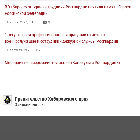
28 июля 2026, 06:28
В Хабаровском крае сотрудники Росгвардии почтили память Героев
Российской Федерации
09 июля 2026, 04:35
3
1 августа свой профессиональный праздник отмечают
военнослужащие и сотрудники дежурной службы Росгвардии
01 августа 2026, 01:28
Мероприятия всероссийской акции «Каникулы с Росгвардией»
продолжаются на Дальнем Востоке
13 июля 2026, 00:31
Подразделениям связи Росгвардии исполнилось 108 лет
Правительство Хабаровского края
15 июля 2026, 00:27
Официальный сайт
В Хабаровске при силовой поддержке спецназа Росгвардии
ликвидирована плантация культивируемой конопли
15 июля 2026, 05:05
Управление Росгвардии по Хабаровскому краю предоставляет