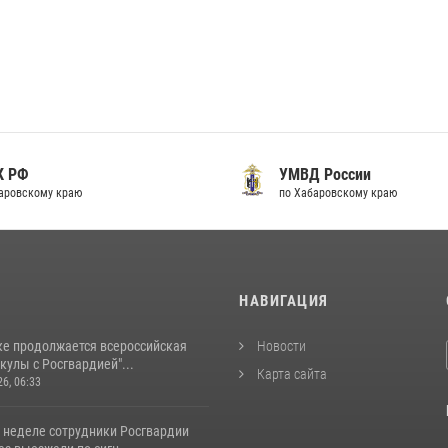
К РФ
УМВД России
аровскому краю
по Хабаровскому краю
И
НАВИГАЦИЯ
ке продолжается всероссийская
Новости
кулы с Росгвардией"...
Карта сайта
26, 06:33
 неделе сотрудники Росгвардии