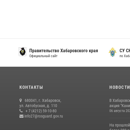
Правительство Хабаровского края
СУ С
Официальный сайт
по Хаб
КОНТАКТЫ
НОВОСТ
680041, г. Хабаровск,
В Хабаровс
ул. Автобусная, д. 110
акция "Кани
+ 7 (4212) 59-10-80
06 августа 20
info27@rosguard.gov.ru
На прошлой