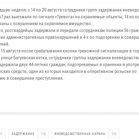
дшую неделю с 14 по 20 августа сотрудники групп задержания вневе
7 раз выезжали по сигналу «Тревога» на охраняемые объекты, 18 из к
заны с покушением на охраняемое имущество.
го, росгвардейцы задержали и передали сотрудникам полиции 56 граж
ие административных правонарушений и 4-х по подозрению в совер
ений.
м 15 августа после срабатывания кнопки тревожной сигнализации в то
а улице Батуевская ветка, сотрудники группы задержания вневедомст
адержали двух 44-летних граждан, подозреваемых в хранении и употр
еских средств, один из которых находился в оперативном розыске по
ию в совершении преступления.
61
ЗАДЕРЖАНИЕ
118
ВНЕВЕДОМСТВЕННАЯ ОХРАНА
516