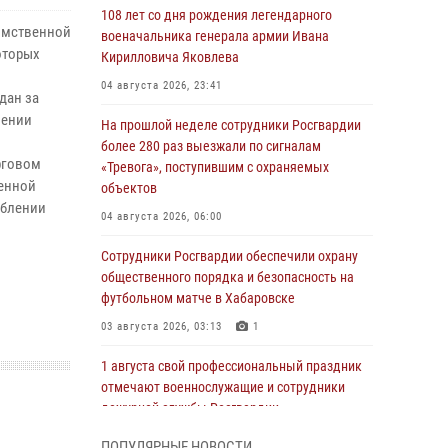
108 лет со дня рождения легендарного
домственной
военачальника генерала армии Ивана
оторых
Кирилловича Яковлева
04 августа 2026, 23:41
дан за
шении
На прошлой неделе сотрудники Росгвардии
более 280 раз выезжали по сигналам
рговом
«Тревога», поступившим с охраняемых
венной
объектов
еблении
04 августа 2026, 06:00
Сотрудники Росгвардии обеспечили охрану
общественного порядка и безопасность на
футбольном матче в Хабаровске
03 августа 2026, 03:13
1
1 августа свой профессиональный праздник
отмечают военнослужащие и сотрудники
дежурной службы Росгвардии
01 августа 2026, 01:28
ПОПУЛЯРНЫЕ НОВОСТИ