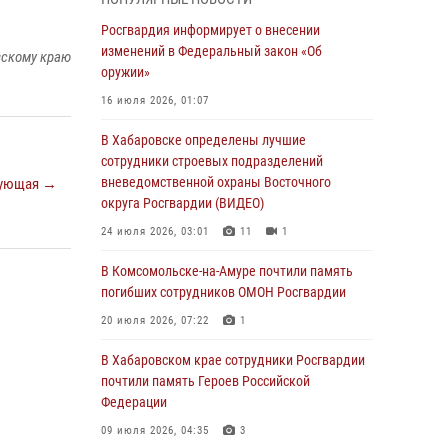
День образования тыловых подразделений
Росгвардия информирует о внесении
Росгвардии
изменений в Федеральный закон «Об
вскому краю
оружии»
01 августа 2026, 00:00
16 июля 2026, 01:07
В Управлении Росгвардии по Хабаровскому
краю состоялось информирование личного
В Хабаровске определены лучшие
состава по вопросам реализации
сотрудники строевых подразделений
избирательного права
вневедомственной охраны Восточного
ующая →
округа Росгвардии (ВИДЕО)
31 июля 2026, 03:26
24 июля 2026, 03:01
11
1
В г. Советская Гавань сотрудники Росгвардии
оказали помощь женщине, потерявшей
В Комсомольске-на-Амуре почтили память
сознание во время массового мероприятия
погибших сотрудников ОМОН Росгвардии
29 июля 2026, 23:24
2
20 июля 2026, 07:22
1
В Хабаровске продолжается акция
В Хабаровском крае сотрудники Росгвардии
«Каникулы с Росгвардией»
почтили память Героев Российской
Федерации
29 июля 2026, 02:51
3
09 июля 2026, 04:35
3
За прошедшую неделю в Хабаровском крае