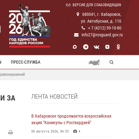
ВЕРСИЯ ДЛЯ СЛАБОВИДЯЩИХ
680041, г. Хабаровск,
ул. Автобусная, д. 110
И
+ 7 (4212) 59-10-80
info27@rosguard.gov.ru
Ы
ПРЕСС-СЛУЖБА
правонарушений
ЛЕНТА НОВОСТЕЙ
И ЗА
В Хабаровске продолжается всероссийская
акция "Каникулы с Росгвардией"
06 августа 2026, 06:33
4