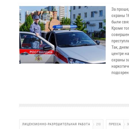
За проше
охраны 16
были свя
Кроме то
совершен
преступл
Так, дне
центре н
охраны з
наркотич
подозрен
ЛИЦЕНЗИОННО-РАЗРЕШИТЕЛЬНАЯ РАБОТА
210
ПРЕССА
3