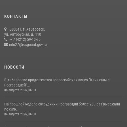
108 лет со дня рождения легендарного военачальника генерала
армии Ивана Кирилловича Яковлева
04 августа 2026, 23:41
КОНТАКТЫ
Управление Росгвардии по Хабаровскому краю предоставляет
680041, г. Хабаровск,
гражданам государственные услуги в сфере оборота оружия,
ул. Автобусная, д. 110
частной детективной и охранной деятельности
+ 7 (4212) 59-10-80
info27@rosguard.gov.ru
17 июля 2026, 03:45
НОВОСТИ
В Хабаровске продолжается всероссийская акция "Каникулы с
Росгвардией"...
06 августа 2026, 06:33
На прошлой неделе сотрудники Росгвардии более 280 раз выезжали
по сигн...
04 августа 2026, 06:00