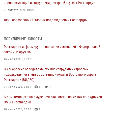
военнослужащие и сотрудники дежурной службы Росгвардии
01 августа 2026, 01:28
День образования тыловых подразделений Росгвардии
01 августа 2026, 00:00
В Управлении Росгвардии по Хабаровскому краю состоялось
ПОПУЛЯРНЫЕ НОВОСТИ
информирование личного состава по вопросам реализации
Росгвардия информирует о внесении изменений в Федеральный
избирательного права
закон «Об оружии»
31 июля 2026, 03:26
16 июля 2026, 01:07
В г. Советская Гавань сотрудники Росгвардии оказали помощь
В Хабаровске определены лучшие сотрудники строевых
женщине, потерявшей сознание во время массового мероприятия
подразделений вневедомственной охраны Восточного округа
29 июля 2026, 23:24
2
Росгвардии (ВИДЕО)
В Хабаровске продолжается акция «Каникулы с Росгвардией»
24 июля 2026, 03:01
11
1
29 июля 2026, 02:51
3
В Комсомольске-на-Амуре почтили память погибших сотрудников
ОМОН Росгвардии
За прошедшую неделю в Хабаровском крае росгвардейцы провели
свыше 120 проверок условий хранения оружия
20 июля 2026, 07:22
1