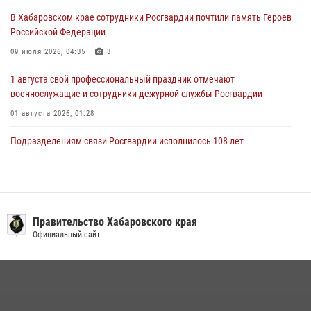
28 июля 2026, 06:28
В Хабаровском крае сотрудники Росгвардии почтили память Героев
Российской Федерации
09 июля 2026, 04:35
3
1 августа свой профессиональный праздник отмечают
военнослужащие и сотрудники дежурной службы Росгвардии
01 августа 2026, 01:28
Подразделениям связи Росгвардии исполнилось 108 лет
15 июля 2026, 00:27
Мероприятия всероссийской акции «Каникулы с Росгвардией»
продолжаются на Дальнем Востоке
Правительство Хабаровского края
13 июля 2026, 00:31
Официальный сайт
В Хабаровске при силовой поддержке спецназа Росгвардии
ликвидирована плантация культивируемой конопли
15 июля 2026, 05:05