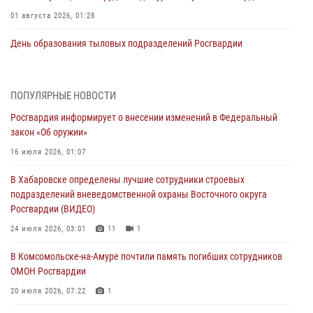
01 августа 2026, 01:28
День образования тыловых подразделений Росгвардии
01 августа 2026, 00:00
В Управлении Росгвардии по Хабаровскому краю состоялось
ПОПУЛЯРНЫЕ НОВОСТИ
информирование личного состава по вопросам реализации
Росгвардия информирует о внесении изменений в Федеральный
избирательного права
закон «Об оружии»
31 июля 2026, 03:26
16 июля 2026, 01:07
В г. Советская Гавань сотрудники Росгвардии оказали помощь
В Хабаровске определены лучшие сотрудники строевых
женщине, потерявшей сознание во время массового мероприятия
подразделений вневедомственной охраны Восточного округа
29 июля 2026, 23:24
2
Росгвардии (ВИДЕО)
В Хабаровске продолжается акция «Каникулы с Росгвардией»
24 июля 2026, 03:01
11
1
29 июля 2026, 02:51
3
В Комсомольске-на-Амуре почтили память погибших сотрудников
ОМОН Росгвардии
За прошедшую неделю в Хабаровском крае росгвардейцы провели
свыше 120 проверок условий хранения оружия
20 июля 2026, 07:22
1
28 июля 2026, 06:28