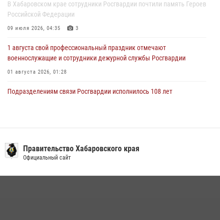
В Хабаровском крае сотрудники Росгвардии почтили память Героев
Российской Федерации
09 июля 2026, 04:35
3
1 августа свой профессиональный праздник отмечают
военнослужащие и сотрудники дежурной службы Росгвардии
01 августа 2026, 01:28
Подразделениям связи Росгвардии исполнилось 108 лет
15 июля 2026, 00:27
Мероприятия всероссийской акции «Каникулы с Росгвардией»
продолжаются на Дальнем Востоке
Правительство Хабаровского края
13 июля 2026, 00:31
Официальный сайт
В Хабаровске при силовой поддержке спецназа Росгвардии
ликвидирована плантация культивируемой конопли
15 июля 2026, 05:05
Управление Росгвардии по Хабаровскому краю предоставляет