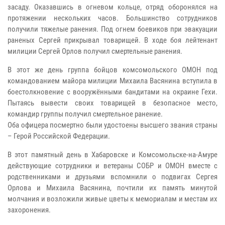
засаду. Оказавшись в огневом кольце, отряд оборонялся на
протяжении нескольких часов. Большинство сотрудников
получили тяжелые ранения. Под огнем боевиков при эвакуации
раненых Сергей прикрывал товарищей. В ходе боя лейтенант
милиции Сергей Орлов получил смертельные ранения.
В этот же день группа бойцов комсомольского ОМОН под
командованием майора милиции Михаила Васянина вступила в
боестолкновение с вооружёнными бандитами на окраине Гехи.
Пытаясь вывести своих товарищей в безопасное место,
командир группы получил смертельное ранение.
Оба офицера посмертно были удостоены высшего звания страны
– Герой Российской Федерации.
В этот памятный день в Хабаровске и Комсомольске-на-Амуре
действующие сотрудники и ветераны СОБР и ОМОН вместе с
родственниками и друзьями вспомнили о подвигах Сергея
Орлова и Михаила Васянина, почтили их память минутой
молчания и возложили живые цветы к мемориалам и местам их
захоронения.