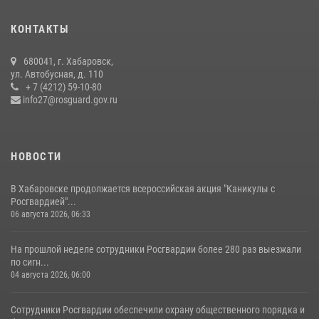
гражданам государственные услуги в сфере оборота оружия,
частной детективной и охранной деятельности
КОНТАКТЫ
17 июля 2026, 03:45
680041, г. Хабаровск,
108 лет со дня рождения легендарного военачальника генерала
ул. Автобусная, д. 110
армии Ивана Кирилловича Яковлева
+ 7 (4212) 59-10-80
info27@rosguard.gov.ru
04 августа 2026, 23:41
НОВОСТИ
В Хабаровске продолжается всероссийская акция "Каникулы с
Росгвардией"...
06 августа 2026, 06:33
На прошлой неделе сотрудники Росгвардии более 280 раз выезжали
по сигн...
04 августа 2026, 06:00
Сотрудники Росгвардии обеспечили охрану общественного порядка и