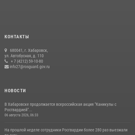
15 июля 2026, 05:05
Мероприятия всероссийской акции «Каникулы с Росгвардией»
продолжаются на Дальнем Востоке
13 июля 2026, 00:31
КОНТАКТЫ
Управление Росгвардии по Хабаровскому краю предоставляет
680041, г. Хабаровск,
гражданам государственные услуги в сфере оборота оружия,
ул. Автобусная, д. 110
частной детективной и охранной деятельности
+ 7 (4212) 59-10-80
info27@rosguard.gov.ru
17 июля 2026, 03:45
НОВОСТИ
В Хабаровске продолжается всероссийская акция "Каникулы с
Росгвардией"...
06 августа 2026, 06:33
На прошлой неделе сотрудники Росгвардии более 280 раз выезжали