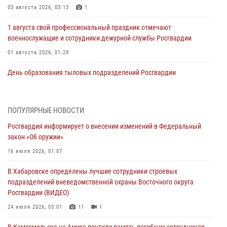
03 августа 2026, 03:13
1
1 августа свой профессиональный праздник отмечают
военнослужащие и сотрудники дежурной службы Росгвардии
01 августа 2026, 01:28
День образования тыловых подразделений Росгвардии
01 августа 2026, 00:00
В Управлении Росгвардии по Хабаровскому краю состоялось
ПОПУЛЯРНЫЕ НОВОСТИ
информирование личного состава по вопросам реализации
Росгвардия информирует о внесении изменений в Федеральный
избирательного права
закон «Об оружии»
31 июля 2026, 03:26
16 июля 2026, 01:07
В г. Советская Гавань сотрудники Росгвардии оказали помощь
В Хабаровске определены лучшие сотрудники строевых
женщине, потерявшей сознание во время массового мероприятия
подразделений вневедомственной охраны Восточного округа
29 июля 2026, 23:24
2
Росгвардии (ВИДЕО)
В Хабаровске продолжается акция «Каникулы с Росгвардией»
24 июля 2026, 03:01
11
1
29 июля 2026, 02:51
3
В Комсомольске-на-Амуре почтили память погибших сотрудников