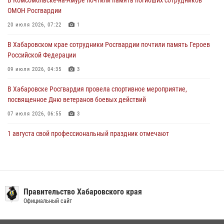
ОМОН Росгвардии
За прошедшую неделю в Хабаровском крае росгвардейцы провели
свыше 120 проверок условий хранения оружия
20 июля 2026, 07:22
1
28 июля 2026, 06:28
В Хабаровском крае сотрудники Росгвардии почтили память Героев
Российской Федерации
09 июля 2026, 04:35
3
В Хабаровске Росгвардия провела спортивное мероприятие,
посвященное Дню ветеранов боевых действий
07 июля 2026, 06:55
3
1 августа свой профессиональный праздник отмечают
военнослужащие и сотрудники дежурной службы Росгвардии
01 августа 2026, 01:28
Подразделениям связи Росгвардии исполнилось 108 лет
Правительство Хабаровского края
15 июля 2026, 00:27
Официальный сайт
В Хабаровске при силовой поддержке спецназа Росгвардии
ликвидирована плантация культивируемой конопли