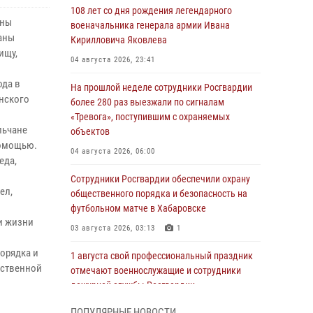
108 лет со дня рождения легендарного
аны
военачальника генерала армии Ивана
аны
Кирилловича Яковлева
ищу,
04 августа 2026, 23:41
ода в
На прошлой неделе сотрудники Росгвардии
нского
более 280 раз выезжали по сигналам
«Тревога», поступившим с охраняемых
льчане
объектов
помощью.
04 августа 2026, 06:00
еда,
Сотрудники Росгвардии обеспечили охрану
ел,
общественного порядка и безопасность на
футбольном матче в Хабаровске
и жизни
03 августа 2026, 03:13
1
орядка и
1 августа свой профессиональный праздник
мственной
отмечают военнослужащие и сотрудники
дежурной службы Росгвардии
01 августа 2026, 01:28
ПОПУЛЯРНЫЕ НОВОСТИ