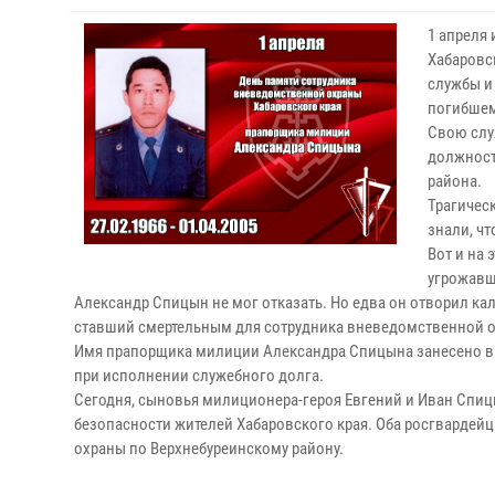
1 апреля
Хабаровс
службы и
погибшем
Свою слу
должност
района.
Трагичес
знали, ч
Вот и на 
угрожавш
Александр Спицын не мог отказать. Но едва он отворил ка
ставший смертельным для сотрудника вневедомственной ох
Имя прапорщика милиции Александра Спицына занесено в 
при исполнении служебного долга.
Сегодня, сыновья милиционера-героя Евгений и Иван Спиц
безопасности жителей Хабаровского края. Оба росгвардейц
охраны по Верхнебуреинскому району.