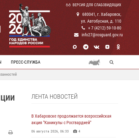
ВЕРСИЯ ДЛЯ СЛАБОВИДЯЩИХ
680041, г. Хабаровск,
ул. Автобусная, д. 110
И
+ 7 (4212) 59-10-80
info27@rosguard.gov.ru
Ы
ПРЕСС-СЛУЖБА
язанностей
ЛЕНТА НОВОСТЕЙ
ИЦИИ
В Хабаровске продолжается всероссийская
акция "Каникулы с Росгвардией"
06 августа 2026, 06:33
4