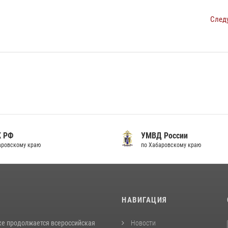
След
К РФ
УМВД России
аровскому краю
по Хабаровскому краю
И
НАВИГАЦИЯ
ке продолжается всероссийская
Новости