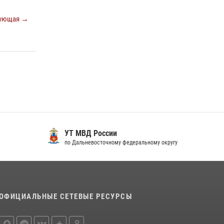
краю предоставляет гражданам
государственные услуги в сфере оборота
ующая →
оружия, частной детективной и охранной
деятельности
17 июля 2026, 03:45
108 лет со дня рождения легендарного
военачальника генерала армии Ивана
Кирилловича Яковлева
04 августа 2026, 23:41
УТ МВД России
по Дальневосточному федеральному округу
ОФИЦИАЛЬНЫЕ СЕТЕВЫЕ РЕСУРСЫ