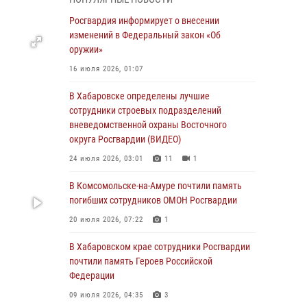
День образования тыловых подразделений
Росгвардия информирует о внесении
Росгвардии
изменений в Федеральный закон «Об
оружии»
01 августа 2026, 00:00
16 июля 2026, 01:07
В Управлении Росгвардии по Хабаровскому
краю состоялось информирование личного
В Хабаровске определены лучшие
состава по вопросам реализации
сотрудники строевых подразделений
избирательного права
вневедомственной охраны Восточного
округа Росгвардии (ВИДЕО)
31 июля 2026, 03:26
24 июля 2026, 03:01
11
1
В г. Советская Гавань сотрудники Росгвардии
оказали помощь женщине, потерявшей
В Комсомольске-на-Амуре почтили память
сознание во время массового мероприятия
погибших сотрудников ОМОН Росгвардии
29 июля 2026, 23:24
2
20 июля 2026, 07:22
1
В Хабаровске продолжается акция
В Хабаровском крае сотрудники Росгвардии
«Каникулы с Росгвардией»
почтили память Героев Российской
Федерации
29 июля 2026, 02:51
3
09 июля 2026, 04:35
3
За прошедшую неделю в Хабаровском крае