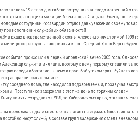
 исполнилось 19 лет со дня гибели сотрудника вневедомственной охр
кого края прапорщика милиции Александра Спицына. Ежегодно ветер
 молодые сотрудники Росгвардии отдают дань уважения своему товар
у при исполнении служебных обязанностей.
жбу в рядах вневедомственной охраны Александр начал зимой 1998 г
и милиционера группы задержания в пос. Средний Ургал Верхнебуреи
кие события произошли в первый апрельский вечер 2005 года. Односе
то Александр служит в милиции, поэтому к нему первому спешили за 
этот раз соседи обратились к нему с просьбой утихомирить буйного сос
его расправой сожительнице.
литку соседнего дома, где находился подозреваемый, прозвучал выстр
раны. Преступника задержали в этот же день по горячим следам.
Книгу памяти сотрудников УВД по Хабаровскому краю, отдавшим сво
ыны продолжают дело своего отца и стоят на страже общественного п
а достойно несут службу в составе групп задержания отдела вневедо