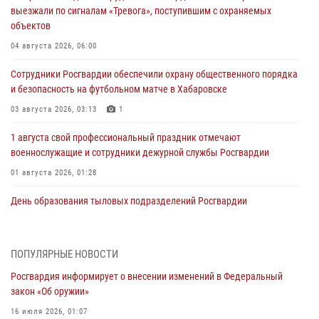
выезжали по сигналам «Тревога», поступившим с охраняемых
объектов
04 августа 2026, 06:00
Сотрудники Росгвардии обеспечили охрану общественного порядка
и безопасность на футбольном матче в Хабаровске
03 августа 2026, 03:13
1
1 августа свой профессиональный праздник отмечают
военнослужащие и сотрудники дежурной службы Росгвардии
01 августа 2026, 01:28
День образования тыловых подразделений Росгвардии
01 августа 2026, 00:00
В Управлении Росгвардии по Хабаровскому краю состоялось
ПОПУЛЯРНЫЕ НОВОСТИ
информирование личного состава по вопросам реализации
Росгвардия информирует о внесении изменений в Федеральный
избирательного права
закон «Об оружии»
31 июля 2026, 03:26
16 июля 2026, 01:07