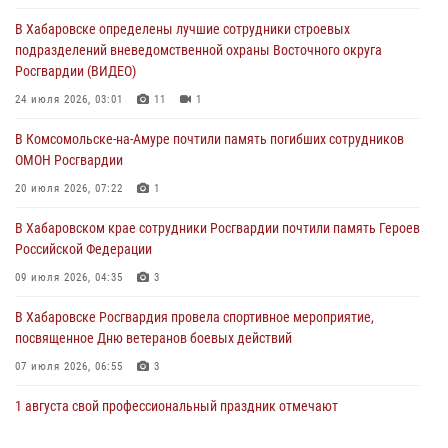
В г. Советская Гавань сотрудники Росгвардии оказали помощь
В Хабаровске определены лучшие сотрудники строевых
женщине, потерявшей сознание во время массового мероприятия
подразделений вневедомственной охраны Восточного округа
29 июля 2026, 23:24
2
Росгвардии (ВИДЕО)
В Хабаровске продолжается акция «Каникулы с Росгвардией»
24 июля 2026, 03:01
11
1
29 июля 2026, 02:51
3
В Комсомольске-на-Амуре почтили память погибших сотрудников
ОМОН Росгвардии
За прошедшую неделю в Хабаровском крае росгвардейцы провели
свыше 120 проверок условий хранения оружия
20 июля 2026, 07:22
1
28 июля 2026, 06:28
В Хабаровском крае сотрудники Росгвардии почтили память Героев
Российской Федерации
09 июля 2026, 04:35
3
В Хабаровске Росгвардия провела спортивное мероприятие,
посвященное Дню ветеранов боевых действий
07 июля 2026, 06:55
3
1 августа свой профессиональный праздник отмечают
военнослужащие и сотрудники дежурной службы Росгвардии