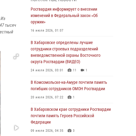
День образования тыловых подразделений
Росгвардия информирует о внесении
Росгвардии
изменений в Федеральный закон «Об
 Из
оружии»
01 августа 2026, 00:00
 47 тысяч
16 июля 2026, 01:07
лестный
В Управлении Росгвардии по Хабаровскому
краю состоялось информирование личного
В Хабаровске определены лучшие
состава по вопросам реализации
сотрудники строевых подразделений
избирательного права
вневедомственной охраны Восточного
округа Росгвардии (ВИДЕО)
31 июля 2026, 03:26
24 июля 2026, 03:01
11
1
В г. Советская Гавань сотрудники Росгвардии
оказали помощь женщине, потерявшей
В Комсомольске-на-Амуре почтили память
сознание во время массового мероприятия
погибших сотрудников ОМОН Росгвардии
29 июля 2026, 23:24
2
20 июля 2026, 07:22
1
В Хабаровске продолжается акция
В Хабаровском крае сотрудники Росгвардии
«Каникулы с Росгвардией»
почтили память Героев Российской
Федерации
29 июля 2026, 02:51
3
09 июля 2026, 04:35
3
За прошедшую неделю в Хабаровском крае