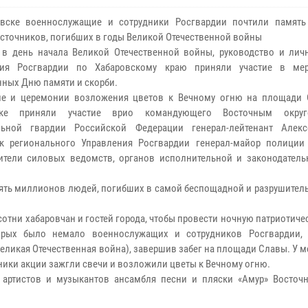
овске военнослужащие и сотрудники Росгвардии почтили память
сточников, погибших в годы Великой Отечественной войны
 в день начала Великой Отечественной войны, руководство и лич
ния Росгвардии по Хабаровскому краю приняли участие в мер
ных Дню памяти и скорби.
не и церемонии возложения цветов к Вечному огню на площади 
ске приняли участие врио командующего Восточным окру
льной гвардии Российской Федерации генерал-лейтенант Алекс
к регионального Управления Росгвардии генерал-майор полиции 
ители силовых ведомств, органов исполнительной и законодатель
ять миллионов людей, погибших в самой беспощадной и разрушитель
отни хабаровчан и гостей города, чтобы провести ночную патриотич
торых было немало военнослужащих и сотрудников Росгвардии,
еликая Отечественная война), завершив забег на площади Славы. У 
ники акции зажгли свечи и возложили цветы к Вечному огню.
артистов и музыкантов ансамбля песни и пляски «Амур» Восточн