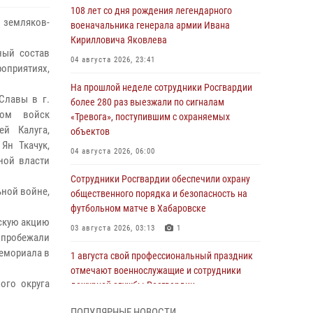
108 лет со дня рождения легендарного
 земляков-
военачальника генерала армии Ивана
Кирилловича Яковлева
ный состав
04 августа 2026, 23:41
оприятиях,
На прошлой неделе сотрудники Росгвардии
Славы в г.
более 280 раз выезжали по сигналам
гом войск
«Тревога», поступившим с охраняемых
ей Калуга,
объектов
Ян Ткачук,
04 августа 2026, 06:00
ной власти
Сотрудники Росгвардии обеспечили охрану
ной войне,
общественного порядка и безопасность на
футбольном матче в Хабаровске
ескую акцию
03 августа 2026, 03:13
1
 пробежали
мемориала в
1 августа свой профессиональный праздник
отмечают военнослужащие и сотрудники
ого округа
дежурной службы Росгвардии
01 августа 2026, 01:28
ПОПУЛЯРНЫЕ НОВОСТИ