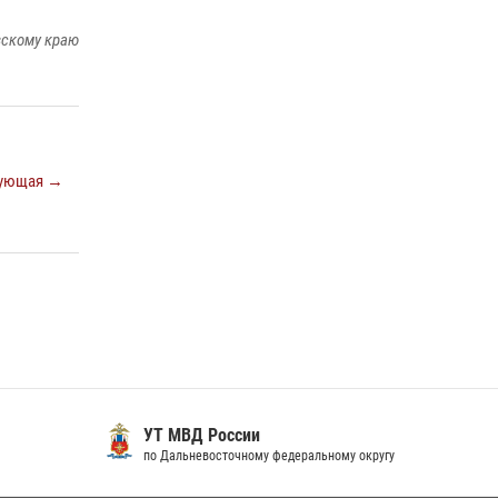
краю предоставляет гражданам
вскому краю
государственные услуги в сфере оборота
оружия, частной детективной и охранной
деятельности
17 июля 2026, 03:45
В Хабаровске военный оркестр Росгвардии
ующая →
принял участие в праздновании Дня Военно-
морского флота России
27 июля 2026, 01:42
4
УТ МВД России
по Дальневосточному федеральному округу