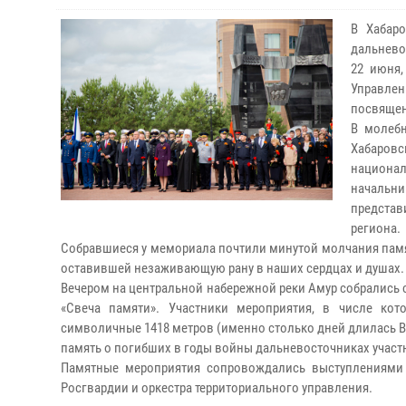
В Хабар
дальнево
22 июня,
Управле
посвящен
В молеб
Хабаров
национа
начальни
представ
региона.
Собравшиеся у мемориала почтили минутой молчания пам
оставившей незаживающую рану в наших сердцах и душах.
Вечером на центральной набережной реки Амур собрались с
«Свеча памяти». Участники мероприятия, в числе ко
символичные 1418 метров (именно столько дней длилась В
память о погибших в годы войны дальневосточниках участ
Памятные мероприятия сопровождались выступлениями 
Росгвардии и оркестра территориального управления.