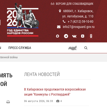
ВЕРСИЯ ДЛЯ СЛАБОВИДЯЩИХ
680041, г. Хабаровск,
ул. Автобусная, д. 110
И
+ 7 (4212) 59-10-80
info27@rosguard.gov.ru
Ы
ПРЕСС-СЛУЖБА
ственной войны
ЛЕНТА НОВОСТЕЙ
МЯТЬ
НОЙ
В Хабаровске продолжается всероссийская
акция "Каникулы с Росгвардией"
06 августа 2026, 06:33
4