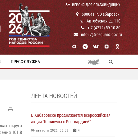
ВЕРСИЯ ДЛЯ СЛАБОВИДЯЩИХ
680041, г. Хабаровск,
ул. Автобусная, д. 110
И
+ 7 (4212) 59-10-80
info27@rosguard.gov.ru
Ы
ПРЕСС-СЛУЖБА
ЛЕНТА НОВОСТЕЙ
В Хабаровске продолжается всероссийская
акция "Каникулы с Росгвардией"
ках округа
06 августа 2026, 06:33
4
оения 101.8