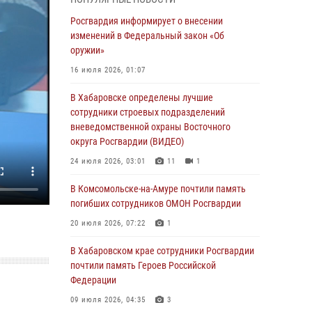
День образования тыловых подразделений
Росгвардия информирует о внесении
Росгвардии
изменений в Федеральный закон «Об
оружии»
01 августа 2026, 00:00
16 июля 2026, 01:07
В Управлении Росгвардии по Хабаровскому
краю состоялось информирование личного
В Хабаровске определены лучшие
состава по вопросам реализации
сотрудники строевых подразделений
избирательного права
вневедомственной охраны Восточного
округа Росгвардии (ВИДЕО)
31 июля 2026, 03:26
24 июля 2026, 03:01
11
1
В г. Советская Гавань сотрудники Росгвардии
оказали помощь женщине, потерявшей
В Комсомольске-на-Амуре почтили память
сознание во время массового мероприятия
погибших сотрудников ОМОН Росгвардии
29 июля 2026, 23:24
2
20 июля 2026, 07:22
1
В Хабаровске продолжается акция
В Хабаровском крае сотрудники Росгвардии
«Каникулы с Росгвардией»
почтили память Героев Российской
Федерации
29 июля 2026, 02:51
3
09 июля 2026, 04:35
3
За прошедшую неделю в Хабаровском крае