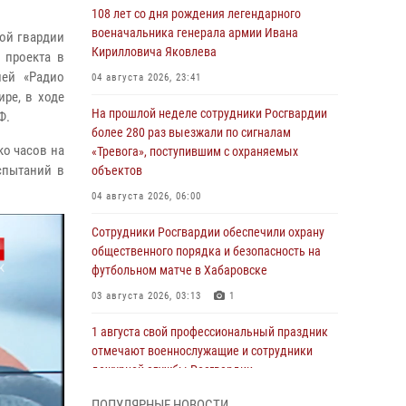
108 лет со дня рождения легендарного
военачальника генерала армии Ивана
ной гвардии
Кирилловича Яковлева
 проекта в
лей «Радио
04 августа 2026, 23:41
ре, в ходе
На прошлой неделе сотрудники Росгвардии
Ф.
более 280 раз выезжали по сигналам
ко часов на
«Тревога», поступившим с охраняемых
спытаний в
объектов
04 августа 2026, 06:00
Сотрудники Росгвардии обеспечили охрану
общественного порядка и безопасность на
футбольном матче в Хабаровске
03 августа 2026, 03:13
1
1 августа свой профессиональный праздник
отмечают военнослужащие и сотрудники
дежурной службы Росгвардии
01 августа 2026, 01:28
ПОПУЛЯРНЫЕ НОВОСТИ