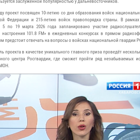
льзуется заслуженной популярностью у дальневосточников.
оду проект посвящен 10-летию со дня образования войск националь
ой Федерации и 215-летию войск правопорядка страны. В рамках
 5 по 19 марта 2026 года запланировано участие радиослушате
 настроения 101.8 FM» в ежедневных конкурсах в прямом радиоэфи
им предстоит отвечать на вопросы о войсках национальной гвардии Р
ль проекта в качестве уникального главного приза проведёт несколь
бного центра Росгвардии, где сможет пройти ряд незабываемых и
ОМОН.