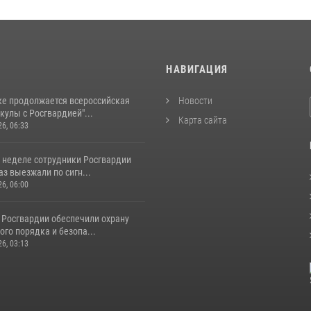
И
НАВИГАЦИЯ
ке продолжается всероссийская
Новости
кулы с Росгвардией"...
Карта сайта
26, 06:33
 неделе сотрудники Росгвардии
аз выезжали по сигн...
26, 06:00
 Росгвардии обеспечили охрану
го порядка и безопа...
26, 03:13