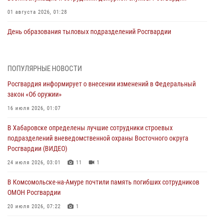
01 августа 2026, 01:28
День образования тыловых подразделений Росгвардии
01 августа 2026, 00:00
В Управлении Росгвардии по Хабаровскому краю состоялось
ПОПУЛЯРНЫЕ НОВОСТИ
информирование личного состава по вопросам реализации
Росгвардия информирует о внесении изменений в Федеральный
избирательного права
закон «Об оружии»
31 июля 2026, 03:26
16 июля 2026, 01:07
В г. Советская Гавань сотрудники Росгвардии оказали помощь
В Хабаровске определены лучшие сотрудники строевых
женщине, потерявшей сознание во время массового мероприятия
подразделений вневедомственной охраны Восточного округа
29 июля 2026, 23:24
2
Росгвардии (ВИДЕО)
В Хабаровске продолжается акция «Каникулы с Росгвардией»
24 июля 2026, 03:01
11
1
29 июля 2026, 02:51
3
В Комсомольске-на-Амуре почтили память погибших сотрудников
ОМОН Росгвардии
За прошедшую неделю в Хабаровском крае росгвардейцы провели
свыше 120 проверок условий хранения оружия
20 июля 2026, 07:22
1