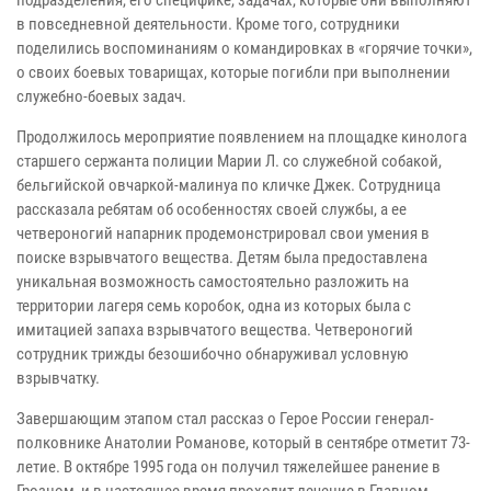
в повседневной деятельности. Кроме того, сотрудники
поделились воспоминаниям о командировках в «горячие точки»,
о своих боевых товарищах, которые погибли при выполнении
служебно-боевых задач.
Продолжилось мероприятие появлением на площадке кинолога
старшего сержанта полиции Марии Л. со служебной собакой,
бельгийской овчаркой-малинуа по кличке Джек. Сотрудница
рассказала ребятам об особенностях своей службы, а ее
четвероногий напарник продемонстрировал свои умения в
поиске взрывчатого вещества. Детям была предоставлена
уникальная возможность самостоятельно разложить на
территории лагеря семь коробок, одна из которых была с
имитацией запаха взрывчатого вещества. Четвероногий
сотрудник трижды безошибочно обнаруживал условную
взрывчатку.
Завершающим этапом стал рассказ о Герое России генерал-
полковнике Анатолии Романове, который в сентябре отметит 73-
летие. В октябре 1995 года он получил тяжелейшее ранение в
Грозном, и в настоящее время проходит лечение в Главном