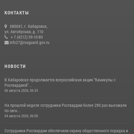
продолжаются на Дальнем Востоке
13 июля 2026, 00:31
КОНТАКТЫ
Управление Росгвардии по Хабаровскому краю предоставляет
680041, г. Хабаровск,
гражданам государственные услуги в сфере оборота оружия,
ул. Автобусная, д. 110
частной детективной и охранной деятельности
+ 7 (4212) 59-10-80
info27@rosguard.gov.ru
17 июля 2026, 03:45
НОВОСТИ
В Хабаровске продолжается всероссийская акция "Каникулы с
Росгвардией"...
06 августа 2026, 06:33
На прошлой неделе сотрудники Росгвардии более 280 раз выезжали
по сигн...
04 августа 2026, 06:00
Сотрудники Росгвардии обеспечили охрану общественного порядка и