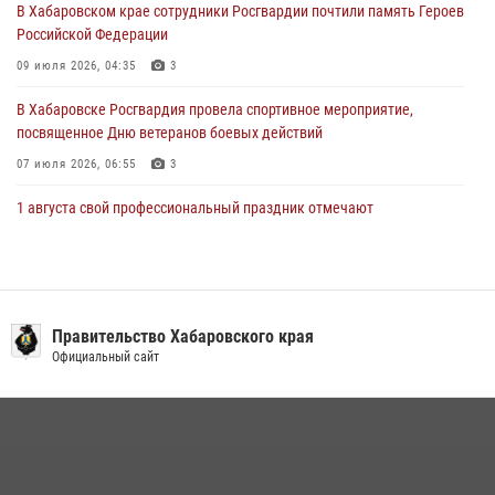
28 июля 2026, 06:28
В Хабаровском крае сотрудники Росгвардии почтили память Героев
Российской Федерации
09 июля 2026, 04:35
3
В Хабаровске Росгвардия провела спортивное мероприятие,
посвященное Дню ветеранов боевых действий
07 июля 2026, 06:55
3
1 августа свой профессиональный праздник отмечают
военнослужащие и сотрудники дежурной службы Росгвардии
01 августа 2026, 01:28
Подразделениям связи Росгвардии исполнилось 108 лет
Правительство Хабаровского края
15 июля 2026, 00:27
Официальный сайт
В Хабаровске при силовой поддержке спецназа Росгвардии
ликвидирована плантация культивируемой конопли
15 июля 2026, 05:05
Мероприятия всероссийской акции «Каникулы с Росгвардией»