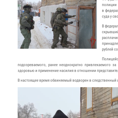
полиции 
в федера
суда у с
В федера
скрывши
расплачи
принадле
рублей со
Полицей
подозреваемого, ранее неоднократно привлекаемого з
здоровью и применение насилия в отношении представите
В настоящее время обвиняемый водворен в следственный 