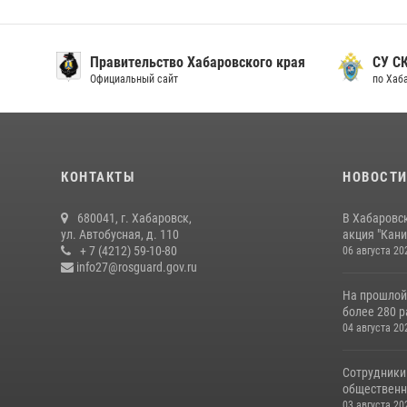
Правительство Хабаровского края
СУ С
Официальный сайт
по Хаб
КОНТАКТЫ
НОВОСТ
680041, г. Хабаровск,
В Хабаровс
ул. Автобусная, д. 110
акция "Кани
+ 7 (4212) 59-10-80
06 августа 20
info27@rosguard.gov.ru
На прошлой
более 280 р
04 августа 20
Сотрудники
общественно
03 августа 20