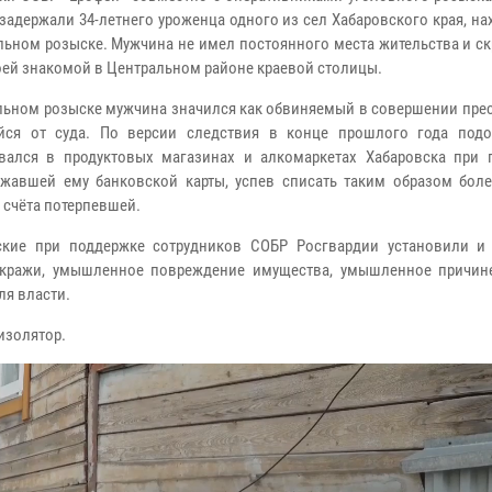
задержали 34-летнего уроженца одного из сел Хабаровского края, н
льном розыске. Мужчина не имел постоянного места жительства и с
воей знакомой в Центральном районе краевой столицы.
льном розыске мужчина значился как обвиняемый в совершении прес
йся от суда. По версии следствия в конце прошлого года под
вался в продуктовых магазинах и алкомаркетах Хабаровска при
жавшей ему банковской карты, успев списать таким образом боле
 счёта потерпевшей.
ские при поддержке сотрудников СОБР Росгвардии установили и
а кражи, умышленное повреждение имущества, умышленное причин
ля власти.
изолятор.