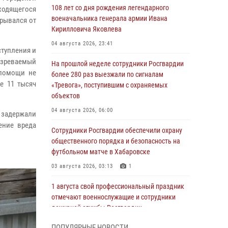
108 лет со дня рождения легендарного
аходящегося
военачальника генерала армии Ивана
крывался от
Кирилловича Яковлева
04 августа 2026, 23:41
тупления и
озреваемый
На прошлой неделе сотрудники Росгвардии
 помощи не
более 280 раз выезжали по сигналам
е 11 тысяч
«Тревога», поступившим с охраняемых
объектов
04 августа 2026, 06:00
 задержали
ение вреда
Сотрудники Росгвардии обеспечили охрану
общественного порядка и безопасность на
футбольном матче в Хабаровске
03 августа 2026, 03:13
1
1 августа свой профессиональный праздник
отмечают военнослужащие и сотрудники
дежурной службы Росгвардии
01 августа 2026, 01:28
ПОПУЛЯРНЫЕ НОВОСТИ