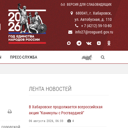
ВЕРСИЯ ДЛЯ СЛАБОВИДЯЩИХ
680041, г. Хабаровск,
ул. Автобусная, д. 110
И
+ 7 (4212) 59-10-80
info27@rosguard.gov.ru
Ы
ПРЕСС-СЛУЖБА
ЛЕНТА НОВОСТЕЙ
В Хабаровске продолжается всероссийская
акция "Каникулы с Росгвардией"
06 августа 2026, 06:33
4
 городской