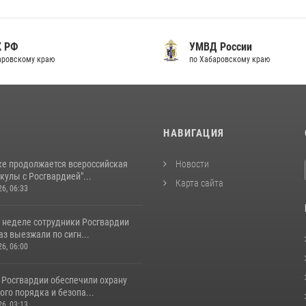
К РФ
УМВД России
аровскому краю
по Хабаровскому краю
И
НАВИГАЦИЯ
ке продолжается всероссийская
Новости
кулы с Росгвардией"...
Карта сайта
26, 06:33
 неделе сотрудники Росгвардии
аз выезжали по сигн...
26, 06:00
 Росгвардии обеспечили охрану
го порядка и безопа...
26, 03:13