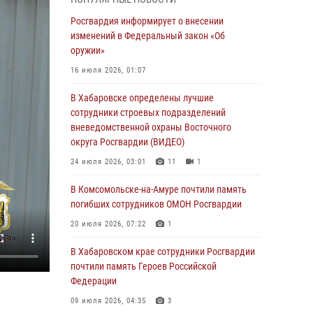
День образования тыловых подразделений
Росгвардия информирует о внесении
Росгвардии
изменений в Федеральный закон «Об
оружии»
01 августа 2026, 00:00
16 июля 2026, 01:07
В Управлении Росгвардии по Хабаровскому
краю состоялось информирование личного
В Хабаровске определены лучшие
состава по вопросам реализации
сотрудники строевых подразделений
избирательного права
вневедомственной охраны Восточного
округа Росгвардии (ВИДЕО)
31 июля 2026, 03:26
24 июля 2026, 03:01
11
1
В г. Советская Гавань сотрудники Росгвардии
оказали помощь женщине, потерявшей
В Комсомольске-на-Амуре почтили память
сознание во время массового мероприятия
погибших сотрудников ОМОН Росгвардии
29 июля 2026, 23:24
2
20 июля 2026, 07:22
1
В Хабаровске продолжается акция
В Хабаровском крае сотрудники Росгвардии
«Каникулы с Росгвардией»
почтили память Героев Российской
Федерации
29 июля 2026, 02:51
3
09 июля 2026, 04:35
3
За прошедшую неделю в Хабаровском крае