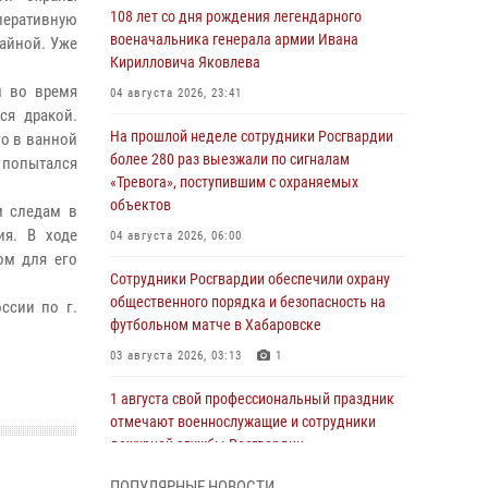
108 лет со дня рождения легендарного
еративную
военачальника генерала армии Ивана
айной. Уже
Кирилловича Яковлева
м во время
04 августа 2026, 23:41
ся дракой.
На прошлой неделе сотрудники Росгвардии
го в ванной
более 280 раз выезжали по сигналам
 попытался
«Тревога», поступившим с охраняемых
объектов
м следам в
ия. В ходе
04 августа 2026, 06:00
ом для его
Сотрудники Росгвардии обеспечили охрану
общественного порядка и безопасность на
ссии по г.
футбольном матче в Хабаровске
03 августа 2026, 03:13
1
1 августа свой профессиональный праздник
отмечают военнослужащие и сотрудники
дежурной службы Росгвардии
01 августа 2026, 01:28
ПОПУЛЯРНЫЕ НОВОСТИ