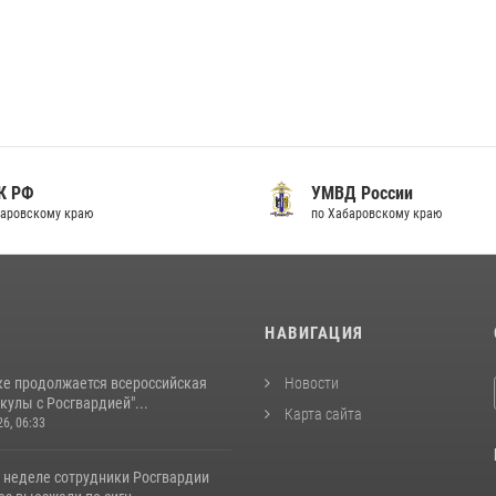
К РФ
УМВД России
аровскому краю
по Хабаровскому краю
И
НАВИГАЦИЯ
ке продолжается всероссийская
Новости
кулы с Росгвардией"...
Карта сайта
26, 06:33
 неделе сотрудники Росгвардии