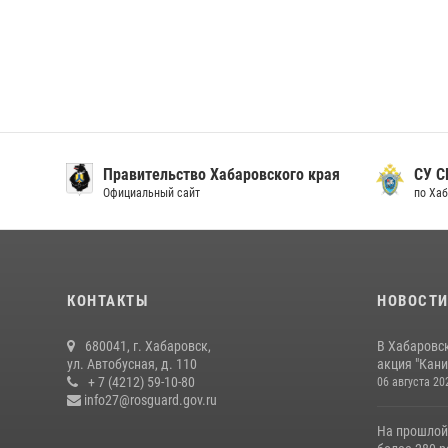
Правительство Хабаровского края
СУ С
Официальный сайт
по Хаб
КОНТАКТЫ
НОВОСТ
680041, г. Хабаровск,
В Хабаровс
ул. Автобусная, д. 110
акция "Кани
+ 7 (4212) 59-10-80
06 августа 20
info27@rosguard.gov.ru
На прошлой