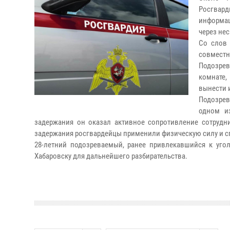
Росгвар
информац
через не
Со слов 
совместн
Подозрев
комнате,
вынести 
Подозре
одном и
задержания он оказал активное сопротивление сотрудн
задержания росгвардейцы применили физическую силу и с
28-летний подозреваемый, ранее привлекавшийся к уго
Хабаровску для дальнейшего разбирательства.