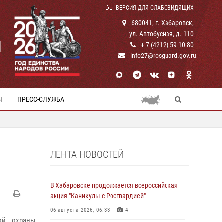
ВЕРСИЯ ДЛЯ СЛАБОВИДЯЩИХ
680041, г. Хабаровск,
ул. Автобусная, д. 110
И
+ 7 (4212) 59-10-80
info27@rosguard.gov.ru
Ы
ПРЕСС-СЛУЖБА
ЛЕНТА НОВОСТЕЙ
В Хабаровске продолжается всероссийская
акция "Каникулы с Росгвардией"
06 августа 2026, 06:33
4
ой охраны