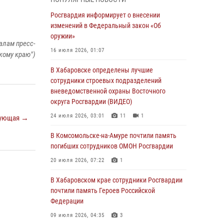
День образования тыловых подразделений
Росгвардия информирует о внесении
Росгвардии
изменений в Федеральный закон «Об
оружии»
01 августа 2026, 00:00
алам пресс-
16 июля 2026, 01:07
кому краю")
В Управлении Росгвардии по Хабаровскому
краю состоялось информирование личного
В Хабаровске определены лучшие
состава по вопросам реализации
сотрудники строевых подразделений
избирательного права
вневедомственной охраны Восточного
округа Росгвардии (ВИДЕО)
31 июля 2026, 03:26
24 июля 2026, 03:01
11
1
ующая →
В г. Советская Гавань сотрудники Росгвардии
оказали помощь женщине, потерявшей
В Комсомольске-на-Амуре почтили память
сознание во время массового мероприятия
погибших сотрудников ОМОН Росгвардии
29 июля 2026, 23:24
2
20 июля 2026, 07:22
1
В Хабаровске продолжается акция
В Хабаровском крае сотрудники Росгвардии
«Каникулы с Росгвардией»
почтили память Героев Российской
Федерации
29 июля 2026, 02:51
3
09 июля 2026, 04:35
3
За прошедшую неделю в Хабаровском крае