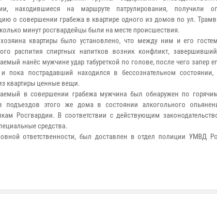
дии, находившиеся на маршруте патрулирования, получили оп
ию о совершении грабежа в квартире одного из домов по ул. Трамв
сколько минут росгвардейцы были на месте происшествия.
хозяина квартиры было установлено, что между ним и его госте
ого распития спиртных напитков возник конфликт, завершивший
аемый нанёс мужчине удар табуреткой по голове, после чего запер е
 и пока пострадавший находился в бессознательном состоянии,
из квартиры ценные вещи.
ваемый в совершении грабежа мужчина был обнаружен по горячи
з подъездов этого же дома в состоянии алкогольного опьянен
икам Росгвардии. В соответствии с действующим законодательств
пециальные средства.
ловной ответственности, был доставлен в отдел полиции УМВД Ро