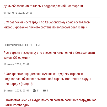
День образования тыловых подразделений Росгвардии
01 августа 2026, 00:00
В Управлении Росгвардии по Хабаровскому краю состоялось
информирование личного состава по вопросам реализации
избирательного права
31 июля 2026, 03:26
ПОПУЛЯРНЫЕ НОВОСТИ
В г. Советская Гавань сотрудники Росгвардии оказали помощь
Росгвардия информирует о внесении изменений в Федеральный
женщине, потерявшей сознание во время массового мероприятия
закон «Об оружии»
29 июля 2026, 23:24
2
16 июля 2026, 01:07
В Хабаровске продолжается акция «Каникулы с Росгвардией»
В Хабаровске определены лучшие сотрудники строевых
29 июля 2026, 02:51
3
подразделений вневедомственной охраны Восточного округа
Росгвардии (ВИДЕО)
За прошедшую неделю в Хабаровском крае росгвардейцы провели
свыше 120 проверок условий хранения оружия
24 июля 2026, 03:01
11
1
28 июля 2026, 06:28
В Комсомольске-на-Амуре почтили память погибших сотрудников
ОМОН Росгвардии