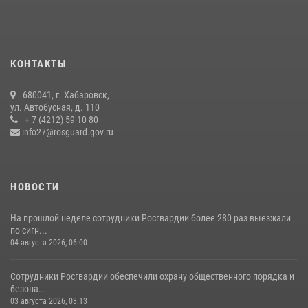
В Хабаровске при силовой поддержке спецназа Росгвардии
ликвидирована плантация культивируемой конопли
15 июля 2026, 05:05
КОНТАКТЫ
Управление Росгвардии по Хабаровскому краю предоставляет
680041, г. Хабаровск,
гражданам государственные услуги в сфере оборота оружия,
ул. Автобусная, д. 110
частной детективной и охранной деятельности
+ 7 (4212) 59-10-80
info27@rosguard.gov.ru
17 июля 2026, 03:45
НОВОСТИ
На прошлой неделе сотрудники Росгвардии более 280 раз выезжали
по сигн...
04 августа 2026, 06:00
Сотрудники Росгвардии обеспечили охрану общественного порядка и
безопа...
03 августа 2026, 03:13