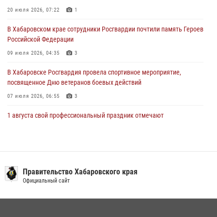
В Хабаровске при силовой поддержке спецназа Росгвардии
пресечена деятельность преступной группы, организовавшей сеть
20 июля 2026, 07:22
1
интим-салонов (ВИДЕО)
В Хабаровском крае сотрудники Росгвардии почтили память Героев
28 июля 2026, 05:56
1
Российской Федерации
09 июля 2026, 04:35
3
В Хабаровске Росгвардия провела спортивное мероприятие,
посвященное Дню ветеранов боевых действий
07 июля 2026, 06:55
3
1 августа свой профессиональный праздник отмечают
военнослужащие и сотрудники дежурной службы Росгвардии
01 августа 2026, 01:28
Подразделениям связи Росгвардии исполнилось 108 лет
Правительство Хабаровского края
15 июля 2026, 00:27
Официальный сайт
Мероприятия всероссийской акции «Каникулы с Росгвардией»
продолжаются на Дальнем Востоке
13 июля 2026, 00:31