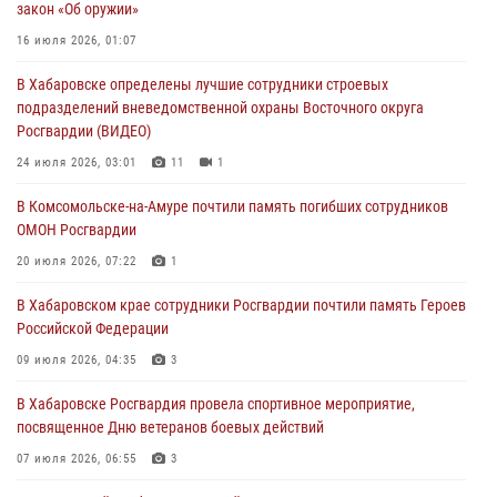
закон «Об оружии»
31 июля 2026, 03:26
16 июля 2026, 01:07
В г. Советская Гавань сотрудники Росгвардии оказали помощь
В Хабаровске определены лучшие сотрудники строевых
женщине, потерявшей сознание во время массового мероприятия
подразделений вневедомственной охраны Восточного округа
29 июля 2026, 23:24
2
Росгвардии (ВИДЕО)
В Хабаровске продолжается акция «Каникулы с Росгвардией»
24 июля 2026, 03:01
11
1
29 июля 2026, 02:51
3
В Комсомольске-на-Амуре почтили память погибших сотрудников
ОМОН Росгвардии
За прошедшую неделю в Хабаровском крае росгвардейцы провели
свыше 120 проверок условий хранения оружия
20 июля 2026, 07:22
1
28 июля 2026, 06:28
В Хабаровском крае сотрудники Росгвардии почтили память Героев
Российской Федерации
09 июля 2026, 04:35
3
В Хабаровске Росгвардия провела спортивное мероприятие,
посвященное Дню ветеранов боевых действий
07 июля 2026, 06:55
3