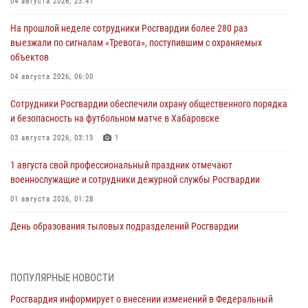
04 августа 2026, 23:41
На прошлой неделе сотрудники Росгвардии более 280 раз
выезжали по сигналам «Тревога», поступившим с охраняемых
объектов
04 августа 2026, 06:00
Сотрудники Росгвардии обеспечили охрану общественного порядка
и безопасность на футбольном матче в Хабаровске
03 августа 2026, 03:13
1
1 августа свой профессиональный праздник отмечают
военнослужащие и сотрудники дежурной службы Росгвардии
01 августа 2026, 01:28
День образования тыловых подразделений Росгвардии
01 августа 2026, 00:00
В Управлении Росгвардии по Хабаровскому краю состоялось
ПОПУЛЯРНЫЕ НОВОСТИ
информирование личного состава по вопросам реализации
Росгвардия информирует о внесении изменений в Федеральный
избирательного права