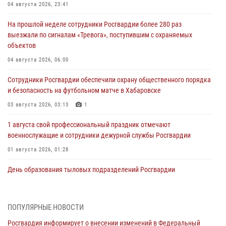
04 августа 2026, 23:41
На прошлой неделе сотрудники Росгвардии более 280 раз
выезжали по сигналам «Тревога», поступившим с охраняемых
объектов
04 августа 2026, 06:00
Сотрудники Росгвардии обеспечили охрану общественного порядка
и безопасность на футбольном матче в Хабаровске
03 августа 2026, 03:13
1
1 августа свой профессиональный праздник отмечают
военнослужащие и сотрудники дежурной службы Росгвардии
01 августа 2026, 01:28
День образования тыловых подразделений Росгвардии
01 августа 2026, 00:00
В Управлении Росгвардии по Хабаровскому краю состоялось
ПОПУЛЯРНЫЕ НОВОСТИ
информирование личного состава по вопросам реализации
Росгвардия информирует о внесении изменений в Федеральный
избирательного права