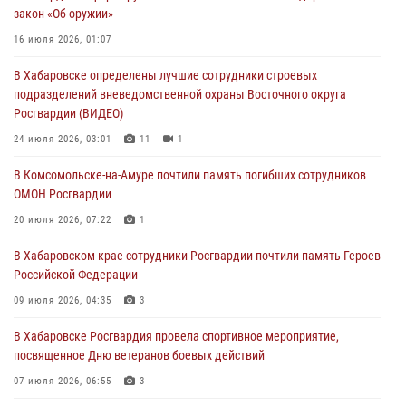
закон «Об оружии»
31 июля 2026, 03:26
16 июля 2026, 01:07
В г. Советская Гавань сотрудники Росгвардии оказали помощь
В Хабаровске определены лучшие сотрудники строевых
женщине, потерявшей сознание во время массового мероприятия
подразделений вневедомственной охраны Восточного округа
29 июля 2026, 23:24
2
Росгвардии (ВИДЕО)
В Хабаровске продолжается акция «Каникулы с Росгвардией»
24 июля 2026, 03:01
11
1
29 июля 2026, 02:51
3
В Комсомольске-на-Амуре почтили память погибших сотрудников
ОМОН Росгвардии
За прошедшую неделю в Хабаровском крае росгвардейцы провели
свыше 120 проверок условий хранения оружия
20 июля 2026, 07:22
1
28 июля 2026, 06:28
В Хабаровском крае сотрудники Росгвардии почтили память Героев
Российской Федерации
09 июля 2026, 04:35
3
В Хабаровске Росгвардия провела спортивное мероприятие,
посвященное Дню ветеранов боевых действий
07 июля 2026, 06:55
3